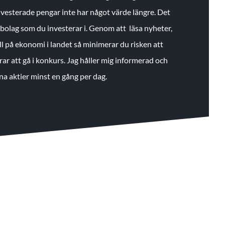
 investerade pengar inte har något värde längre. Det
de bolag som du investerar i. Genom att läsa nyheter,
ll på ekonomi i landet så minimerar du risken att
rar att gå i konkurs. Jag håller mig informerad och
na aktier minst en gång per dag.