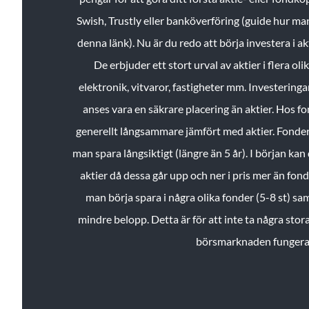
Swish, Trustly eller banköverföring (guide hur ma
denna länk). Nu är du redo att börja investera i a
De erbjuder ett stort urval av aktier i flera ol
elektronik, vitvaror, fastigheter mm. Investeringar
anses vara en säkrare placering än aktier. Hos f
generellt långsammare jämfört med aktier. Fonder 
man spara långsiktigt (längre än 5 år). I början kan d
aktier då dessa går upp och ner i pris mer än fo
man börja spara i några olika fonder (5-8 st) sam
mindre belopp. Detta är för att inte ta några stora
börsmarknaden fungera