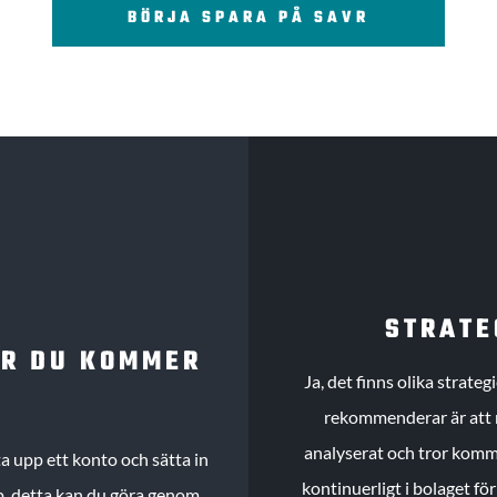
BÖRJA SPARA PÅ SAVR
STRATE
UR DU KOMMER
Ja, det finns olika strate
rekommenderar är att m
analyserat och tror komme
 upp ett konto och sätta in
kontinuerligt i bolaget fö
köp, detta kan du göra genom