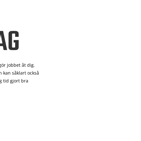
AG
gör
jobbet åt dig.
 kan såklart också
 tid gjort bra