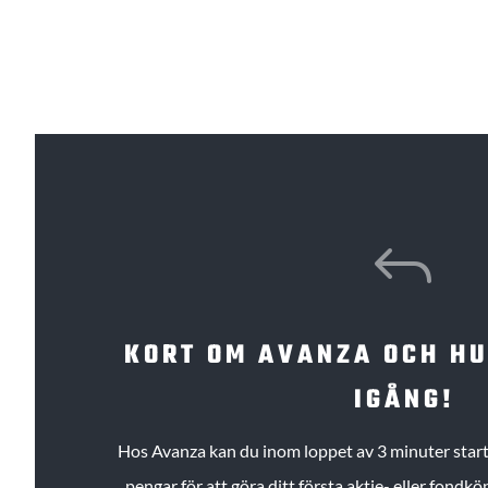
J
KORT OM AVANZA OCH H
IGÅNG!
Hos Avanza kan du inom loppet av 3 minuter starta
pengar för att göra ditt första aktie- eller fond