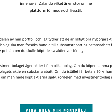
innehav är Zalando vilket är en stor online
plattform för mode och livsstil.
len av min portfölj och jag tycker att de är riktigt bra nybörjarakt
bolag ska man försöka handla till substansrabatt. Substansrabatt b
re pris än om du skulle köpt dessa aktier var för sig.
vestmentbolaget äger aktier i fem olika bolag. Om du köper samma 
olagets aktie en substansrabatt. Om du istället får betala 90 kr han
 om man hade köpt aktierna själv. Fördelen med investmentbolag är 
VISA HELA MIN PORTFÖLJ