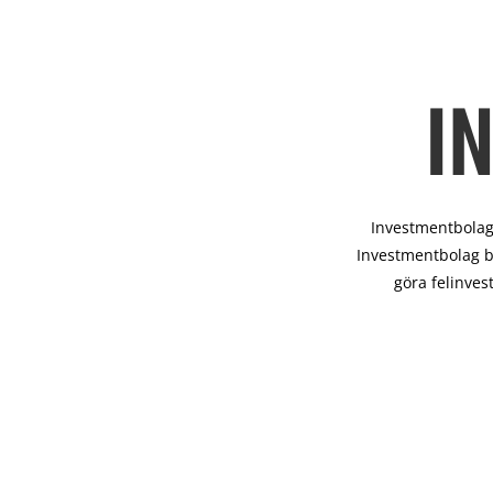
I
Investmentbolag 
Investmentbolag b
göra felinves