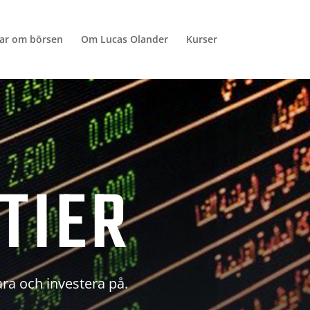
lar om börsen
Om Lucas Olander
Kurser
TIER
ara och investera på.