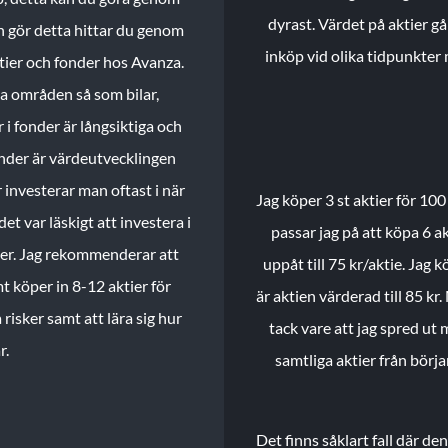
dyrast. Värdet på aktier gå
n gör detta hittar du genom
inköp vid olika tidpunkter 
ktier och fonder hos Avanza.
ika områden så som bilar,
 i fonder är långsiktiga och
onder är värdeutvecklingen
investerar man oftast i när
Jag köper 3 st aktier för 100
et var läskigt att investera i
passar jag på att köpa 6 akt
nder. Jag rekommenderar att
uppåt till 75 kr/aktie. Jag k
t köper in 8-12 aktier för
är aktien värderad till 85 kr.
 risker samt att lära sig hur
tack vare att jag spred ut
r.
samtliga aktier från börj
Det finns såklart fall där d