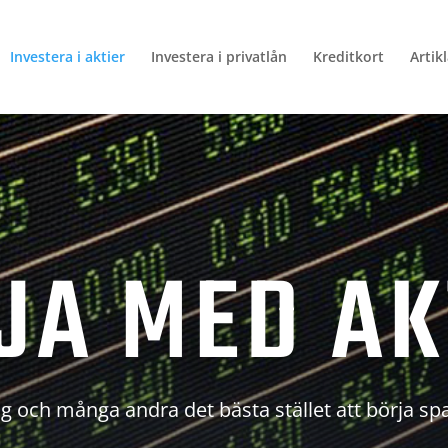
Investera i aktier
Investera i privatlån
Kreditkort
Artik
JA MED AK
g och många andra det bästa stället att börja sp