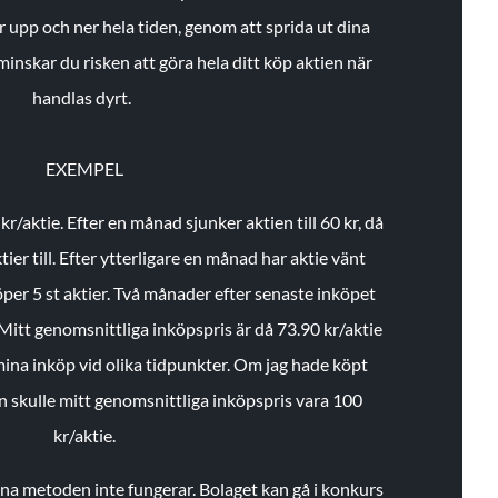
r upp och ner hela tiden, genom att sprida ut dina
minskar du risken att göra hela ditt köp aktien när
handlas dyrt.
EXEMPEL
 kr/aktie.
Efter en månad sjunker aktien till 60 kr, då
ier till.
Efter ytterligare en månad har aktie vänt
öper 5 st aktier.
Två månader efter senaste inköpet
Mitt genomsnittliga inköpspris är då 73.90 kr/aktie
 mina inköp vid olika tidpunkter. Om jag hade köpt
an skulle mitt genomsnittliga inköpspris vara 100
kr/aktie.
enna metoden inte fungerar. Bolaget kan gå i konkurs