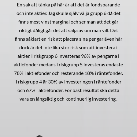
En sak att tänka på här är att det är fondsparande
och inte aktier. Jag skulle själv välja grupp 6 då det
finns mest vinstmarginal och ser man att det går
riktigt dåligt går det att sälja av om man vill. Det
finns såklart en risk att placera sina pengar även här
dock är det inte lika stor risk som att investera i
aktier. I riskgrupp 6 investeras 96% av pengarna i
aktiefonder medans i riskgrupp 5 investeras endaste
78% i aktiefonder och resterande 18% i räntefonder.
I riskgrupp 4 är 30% av investeringen i räntefonder
och 67% i aktiefonder. För bäst resultat ska detta
vara en långsiktig och kontinuerlig investering.