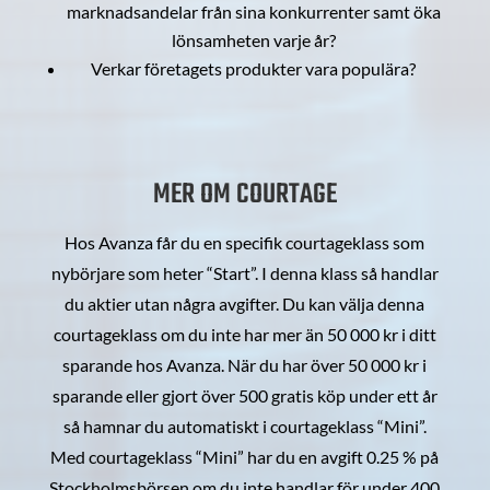
marknadsandelar från sina konkurrenter samt öka
lönsamheten varje år?
Verkar företagets produkter vara populära?
MER OM COURTAGE
Hos Avanza får du en specifik courtageklass som
nybörjare som heter “Start”. I denna klass så handlar
du aktier utan några avgifter. Du kan välja denna
courtageklass om du inte har mer än 50 000 kr i ditt
sparande hos Avanza. När du har över 50 000 kr i
sparande eller gjort över 500 gratis köp under ett år
så hamnar du automatiskt i courtageklass “Mini”.
Med courtageklass “Mini” har du en avgift 0.25 % på
Stockholmsbörsen om du inte handlar för under 400