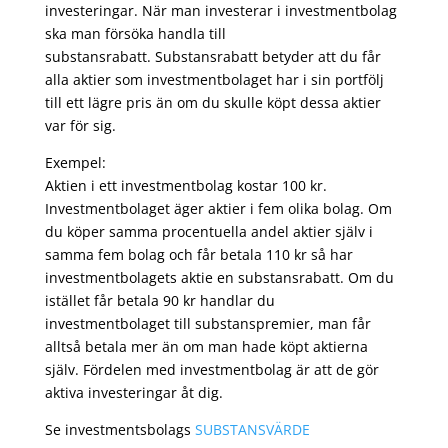
investeringar. När man investerar i investmentbolag
ska man försöka handla till
substansrabatt. Substansrabatt betyder att du får
alla aktier som investmentbolaget har i sin portfölj
till ett lägre pris än om du skulle köpt dessa aktier
var för sig.
Exempel:
Aktien i ett investmentbolag kostar 100 kr.
Investmentbolaget äger aktier i fem olika bolag. Om
du köper samma procentuella andel aktier själv i
samma fem bolag och får betala 110 kr så har
investmentbolagets aktie en substansrabatt. Om du
istället får betala 90 kr handlar du
investmentbolaget till substanspremier, man får
alltså betala mer än om man hade köpt aktierna
själv. Fördelen med investmentbolag är att de gör
aktiva investeringar åt dig.
Se investmentsbolags
SUBSTANSVÄRDE