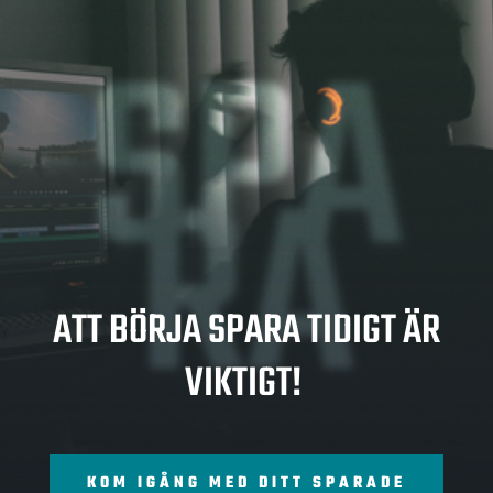
SPA
RA
ATT BÖRJA SPARA TIDIGT ÄR
VIKTIGT!
KOM IGÅNG MED DITT SPARADE