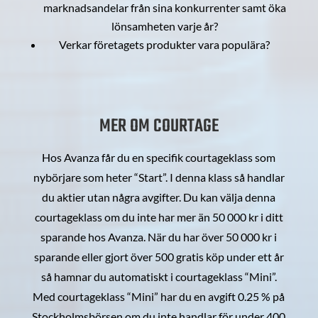
marknadsandelar från sina konkurrenter samt öka
lönsamheten varje år?
Verkar företagets produkter vara populära?
MER OM COURTAGE
Hos Avanza får du en specifik courtageklass som
nybörjare som heter “Start”. I denna klass så handlar
du aktier utan några avgifter. Du kan välja denna
courtageklass om du inte har mer än 50 000 kr i ditt
sparande hos Avanza. När du har över 50 000 kr i
sparande eller gjort över 500 gratis köp under ett år
så hamnar du automatiskt i courtageklass “Mini”.
Med courtageklass “Mini” har du en avgift 0.25 % på
Stockholmsbörsen om du inte handlar för under 400