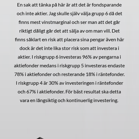
En sak att tänka på här är att det är fondsparande
och inte aktier. Jag skulle själv välja grupp 6 då det
finns mest vinstmarginal och ser man att det går
riktigt dåligt går det att sälja av om man vill. Det
finns såklart en risk att placera sina pengar även här
dock är det inte lika stor risk som att investera i
aktier. I riskgrupp 6 investeras 96% av pengarna i
aktiefonder medans i riskgrupp 5 investeras endaste
78% i aktiefonder och resterande 18% i räntefonder.
I riskgrupp 4 är 30% av investeringen i räntefonder
och 67% i aktiefonder. För bäst resultat ska detta
vara en långsiktig och kontinuerlig investering.