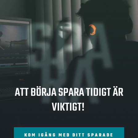
SPA
RA
ATT BÖRJA SPARA TIDIGT ÄR
VIKTIGT!
KOM IGÅNG MED DITT SPARADE