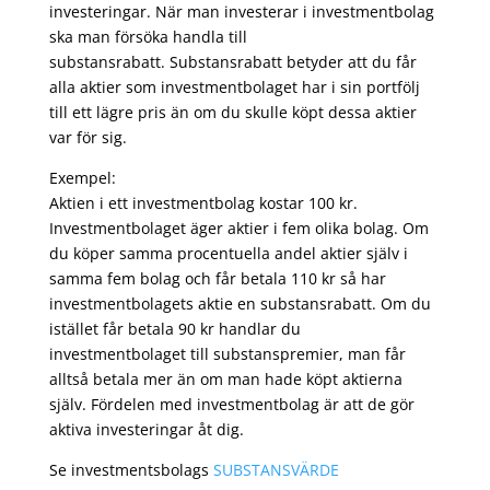
investeringar. När man investerar i investmentbolag
ska man försöka handla till
substansrabatt. Substansrabatt betyder att du får
alla aktier som investmentbolaget har i sin portfölj
till ett lägre pris än om du skulle köpt dessa aktier
var för sig.
Exempel:
Aktien i ett investmentbolag kostar 100 kr.
Investmentbolaget äger aktier i fem olika bolag. Om
du köper samma procentuella andel aktier själv i
samma fem bolag och får betala 110 kr så har
investmentbolagets aktie en substansrabatt. Om du
istället får betala 90 kr handlar du
investmentbolaget till substanspremier, man får
alltså betala mer än om man hade köpt aktierna
själv. Fördelen med investmentbolag är att de gör
aktiva investeringar åt dig.
Se investmentsbolags
SUBSTANSVÄRDE