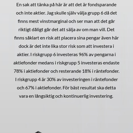
En sak att tänka på här är att det är fondsparande
och inte aktier. Jag skulle själv välja grupp 6 då det
finns mest vinstmarginal och ser man att det går
riktigt dåligt går det att sälja av om man vill. Det
finns såklart en risk att placera sina pengar även här
dock är det inte lika stor risk som att investera i
aktier. I riskgrupp 6 investeras 96% av pengarna i
aktiefonder medans i riskgrupp 5 investeras endaste
78% i aktiefonder och resterande 18% i räntefonder.
I riskgrupp 4 är 30% av investeringen i räntefonder
och 67% i aktiefonder. För bäst resultat ska detta
vara en långsiktig och kontinuerlig investering.