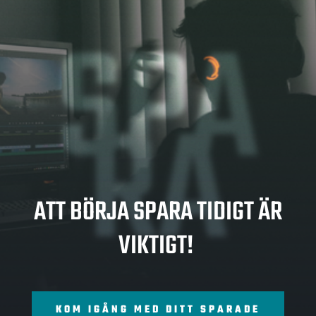
SPA
RA
ATT BÖRJA SPARA TIDIGT ÄR
VIKTIGT!
KOM IGÅNG MED DITT SPARADE