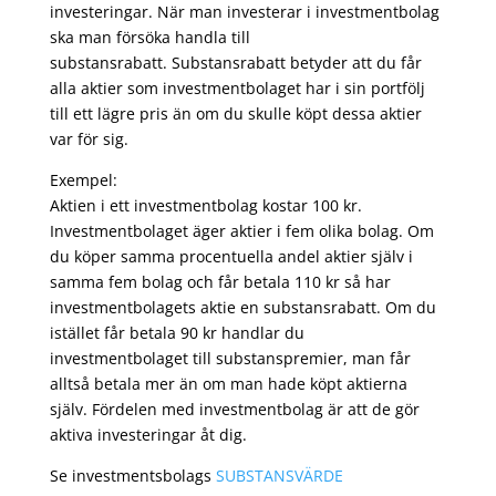
investeringar. När man investerar i investmentbolag
ska man försöka handla till
substansrabatt. Substansrabatt betyder att du får
alla aktier som investmentbolaget har i sin portfölj
till ett lägre pris än om du skulle köpt dessa aktier
var för sig.
Exempel:
Aktien i ett investmentbolag kostar 100 kr.
Investmentbolaget äger aktier i fem olika bolag. Om
du köper samma procentuella andel aktier själv i
samma fem bolag och får betala 110 kr så har
investmentbolagets aktie en substansrabatt. Om du
istället får betala 90 kr handlar du
investmentbolaget till substanspremier, man får
alltså betala mer än om man hade köpt aktierna
själv. Fördelen med investmentbolag är att de gör
aktiva investeringar åt dig.
Se investmentsbolags
SUBSTANSVÄRDE