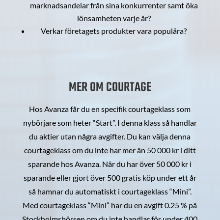
marknadsandelar från sina konkurrenter samt öka
lönsamheten varje år?
Verkar företagets produkter vara populära?
MER OM COURTAGE
Hos Avanza får du en specifik courtageklass som
nybörjare som heter “Start”. I denna klass så handlar
du aktier utan några avgifter. Du kan välja denna
courtageklass om du inte har mer än 50 000 kr i ditt
sparande hos Avanza. När du har över 50 000 kr i
sparande eller gjort över 500 gratis köp under ett år
så hamnar du automatiskt i courtageklass “Mini”.
Med courtageklass “Mini” har du en avgift 0.25 % på
Stockholmsbörsen om du inte handlar för under 400