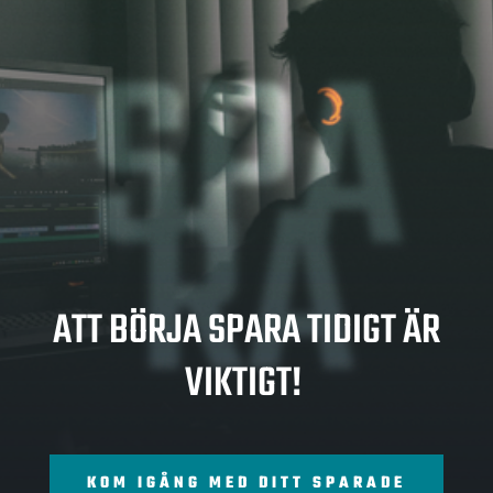
SPA
RA
ATT BÖRJA SPARA TIDIGT ÄR
VIKTIGT!
KOM IGÅNG MED DITT SPARADE