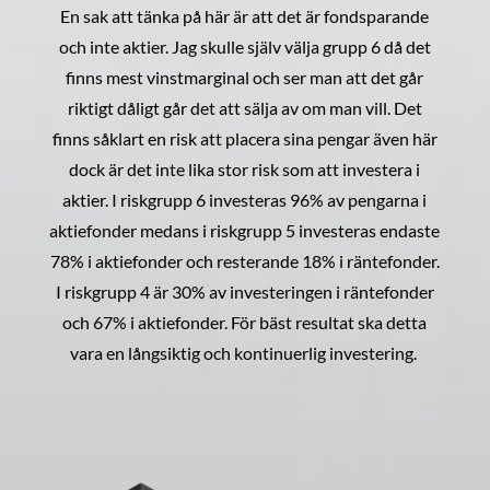
En sak att tänka på här är att det är fondsparande
och inte aktier. Jag skulle själv välja grupp 6 då det
finns mest vinstmarginal och ser man att det går
riktigt dåligt går det att sälja av om man vill. Det
finns såklart en risk att placera sina pengar även här
dock är det inte lika stor risk som att investera i
aktier. I riskgrupp 6 investeras 96% av pengarna i
aktiefonder medans i riskgrupp 5 investeras endaste
78% i aktiefonder och resterande 18% i räntefonder.
I riskgrupp 4 är 30% av investeringen i räntefonder
och 67% i aktiefonder. För bäst resultat ska detta
vara en långsiktig och kontinuerlig investering.