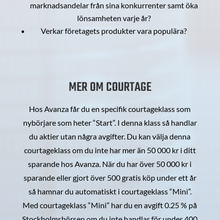
marknadsandelar från sina konkurrenter samt öka
lönsamheten varje år?
Verkar företagets produkter vara populära?
MER OM COURTAGE
Hos Avanza får du en specifik courtageklass som
nybörjare som heter “Start”. I denna klass så handlar
du aktier utan några avgifter. Du kan välja denna
courtageklass om du inte har mer än 50 000 kr i ditt
sparande hos Avanza. När du har över 50 000 kr i
sparande eller gjort över 500 gratis köp under ett år
så hamnar du automatiskt i courtageklass “Mini”.
Med courtageklass “Mini” har du en avgift 0.25 % på
Stockholmsbörsen om du inte handlar för under 400