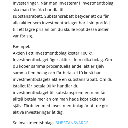
investeringar. När man investerar i investmentbolag
ska man försöka handla till
substansrabatt. Substansrabatt betyder att du får
alla aktier som investmentbolaget har i sin portfölj
till ett lägre pris än om du skulle köpt dessa aktier
var för sig.
Exempel:
Aktien i ett investmentbolag kostar 100 kr.
Investmentbolaget äger aktier i fem olika bolag. Om
du köper samma procentuella andel aktier själv i
samma fem bolag och får betala 110 kr så har
investmentbolagets aktie en substansrabatt. Om du
istället får betala 90 kr handlar du
investmentbolaget till substanspremier, man får
alltså betala mer än om man hade köpt aktierna
själv. Fördelen med investmentbolag är att de gör
aktiva investeringar åt dig.
Se investmentsbolags
SUBSTANSVÄRDE