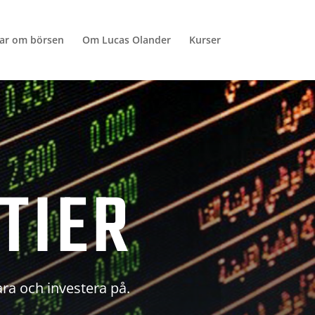
lar om börsen
Om Lucas Olander
Kurser
TIER
ara och investera på.