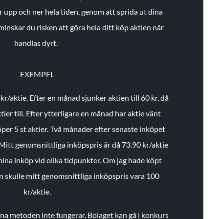
r upp och ner hela tiden, genom att sprida ut dina
minskar du risken att göra hela ditt köp aktien när
handlas dyrt.
EXEMPEL
 kr/aktie.
Efter en månad sjunker aktien till 60 kr, då
ier till.
Efter ytterligare en månad har aktie vänt
öper 5 st aktier.
Två månader efter senaste inköpet
Mitt genomsnittliga inköpspris är då 73.90 kr/aktie
 mina inköp vid olika tidpunkter. Om jag hade köpt
an skulle mitt genomsnittliga inköpspris vara 100
kr/aktie.
enna metoden inte fungerar. Bolaget kan gå i konkurs