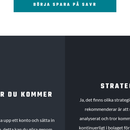
BÖRJA SPARA PÅ SAVR
STRATE
UR DU KOMMER
Ja, det finns olika strate
rekommenderar är att m
analyserat och tror komme
 upp ett konto och sätta in
kontinuerligt i bolaget fö
köp, detta kan du göra genom