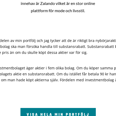
innehav är Zalando vilket är en stor online
plattform för mode och livsstil.
len av min portfölj och jag tycker att de är riktigt bra nybörjarakt
bolag ska man försöka handla till substansrabatt. Substansrabatt b
re pris än om du skulle köpt dessa aktier var för sig.
vestmentbolaget äger aktier i fem olika bolag. Om du köper samma 
olagets aktie en substansrabatt. Om du istället får betala 90 kr han
 om man hade köpt aktierna själv. Fördelen med investmentbolag är 
VISA HELA MIN PORTFÖLJ