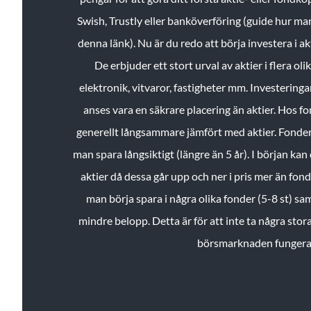
Swish, Trustly eller banköverföring (guide hur ma
denna länk). Nu är du redo att börja investera i a
De erbjuder ett stort urval av aktier i flera ol
elektronik, vitvaror, fastigheter mm. Investeringar
anses vara en säkrare placering än aktier. Hos f
generellt långsammare jämfört med aktier. Fonder 
man spara långsiktigt (längre än 5 år). I början kan d
aktier då dessa går upp och ner i pris mer än fo
man börja spara i några olika fonder (5-8 st) sam
mindre belopp. Detta är för att inte ta några stora
börsmarknaden fungera