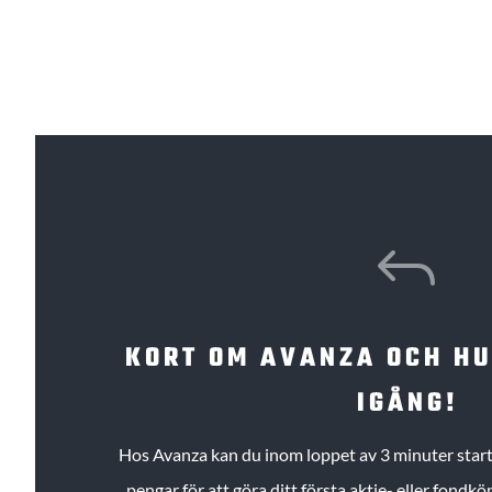
J
KORT OM AVANZA OCH H
IGÅNG!
Hos Avanza kan du inom loppet av 3 minuter starta
pengar för att göra ditt första aktie- eller fond