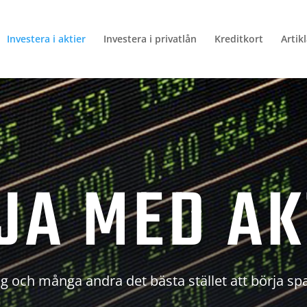
Investera i aktier
Investera i privatlån
Kreditkort
Artik
JA MED AK
g och många andra det bästa stället att börja sp