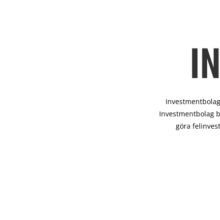
I
Investmentbolag 
Investmentbolag b
göra felinves