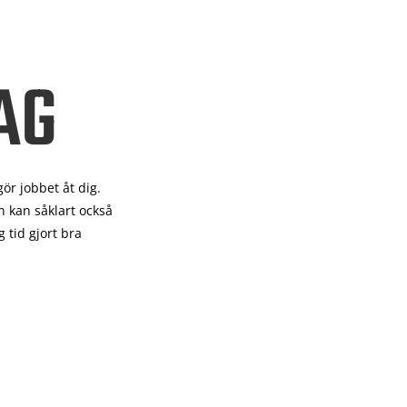
AG
gör
jobbet åt dig.
 kan såklart också
 tid gjort bra