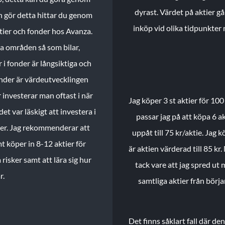
dyrast. Värdet på aktier gå
n gör detta hittar du genom
inköp vid olika tidpunkter 
ktier och fonder hos Avanza.
ika områden så som bilar,
 i fonder är långsiktiga och
onder är värdeutvecklingen
investerar man oftast i när
Jag köper 3 st aktier för 100
et var läskigt att investera i
passar jag på att köpa 6 akt
nder. Jag rekommenderar att
uppåt till 75 kr/aktie. Jag k
t köper in 8-12 aktier för
är aktien värderad till 85 kr.
 risker samt att lära sig hur
tack vare att jag spred ut
r.
samtliga aktier från börj
Det finns såklart fall där d