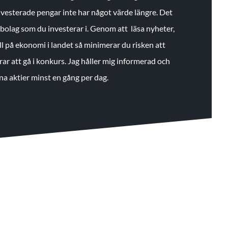
 investerade pengar inte har något värde längre. Det
de bolag som du investerar i. Genom att läsa nyheter,
ll på ekonomi i landet så minimerar du risken att
rar att gå i konkurs. Jag håller mig informerad och
na aktier minst en gång per dag.