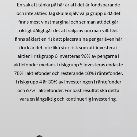
En sak att tänka på här är att det är fondsparande
och inte aktier. Jag skulle själv välja grupp 6 då det
finns mest vinstmarginal och ser man att det går
riktigt dåligt går det att sälja av om man vill. Det
finns såklart en risk att placera sina pengar även här
dock är det inte lika stor risk som att investera i
aktier. I riskgrupp 6 investeras 96% av pengarna i
aktiefonder medans i riskgrupp 5 investeras endaste
78% i aktiefonder och resterande 18% i räntefonder.
I riskgrupp 4 är 30% av investeringen i räntefonder
och 67% i aktiefonder. För bäst resultat ska detta
vara en långsiktig och kontinuerlig investering.