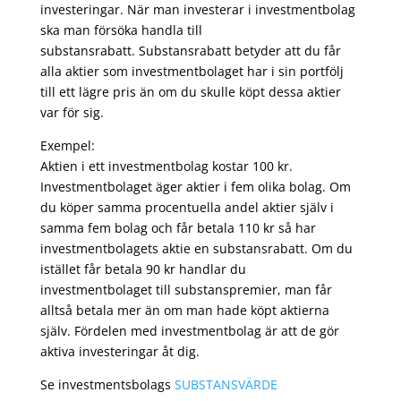
investeringar. När man investerar i investmentbolag
ska man försöka handla till
substansrabatt. Substansrabatt betyder att du får
alla aktier som investmentbolaget har i sin portfölj
till ett lägre pris än om du skulle köpt dessa aktier
var för sig.
Exempel:
Aktien i ett investmentbolag kostar 100 kr.
Investmentbolaget äger aktier i fem olika bolag. Om
du köper samma procentuella andel aktier själv i
samma fem bolag och får betala 110 kr så har
investmentbolagets aktie en substansrabatt. Om du
istället får betala 90 kr handlar du
investmentbolaget till substanspremier, man får
alltså betala mer än om man hade köpt aktierna
själv. Fördelen med investmentbolag är att de gör
aktiva investeringar åt dig.
Se investmentsbolags
SUBSTANSVÄRDE