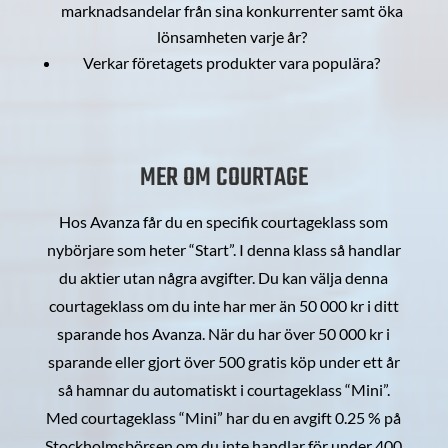
marknadsandelar från sina konkurrenter samt öka
lönsamheten varje år?
Verkar företagets produkter vara populära?
MER OM COURTAGE
Hos Avanza får du en specifik courtageklass som
nybörjare som heter “Start”. I denna klass så handlar
du aktier utan några avgifter. Du kan välja denna
courtageklass om du inte har mer än 50 000 kr i ditt
sparande hos Avanza. När du har över 50 000 kr i
sparande eller gjort över 500 gratis köp under ett år
så hamnar du automatiskt i courtageklass “Mini”.
Med courtageklass “Mini” har du en avgift 0.25 % på
Stockholmsbörsen om du inte handlar för under 400