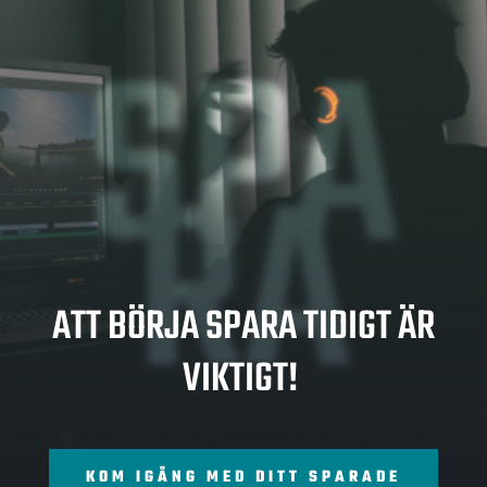
SPA
RA
ATT BÖRJA SPARA TIDIGT ÄR
VIKTIGT!
KOM IGÅNG MED DITT SPARADE