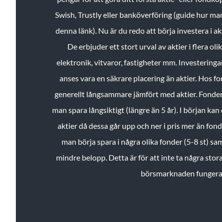
Swish, Trustly eller banköverföring (guide hur ma
denna länk). Nu är du redo att börja investera i a
De erbjuder ett stort urval av aktier i flera ol
elektronik, vitvaror, fastigheter mm. Investeringar
anses vara en säkrare placering än aktier. Hos f
generellt långsammare jämfört med aktier. Fonder 
man spara långsiktigt (längre än 5 år). I början kan d
aktier då dessa går upp och ner i pris mer än fo
man börja spara i några olika fonder (5-8 st) sam
mindre belopp. Detta är för att inte ta några stora
börsmarknaden fungera