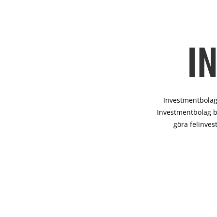
I
Investmentbolag 
Investmentbolag b
göra felinves