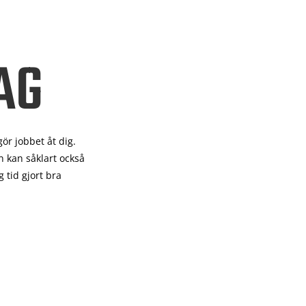
AG
gör
jobbet åt dig.
 kan såklart också
 tid gjort bra