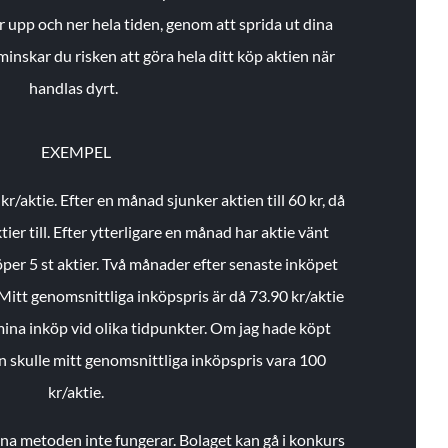
r upp och ner hela tiden, genom att sprida ut dina
minskar du risken att göra hela ditt köp aktien när
handlas dyrt.
EXEMPEL
 kr/aktie.
Efter en månad sjunker aktien till 60 kr, då
ier till.
Efter ytterligare en månad har aktie vänt
öper 5 st aktier.
Två månader efter senaste inköpet
Mitt genomsnittliga inköpspris är då 73.90 kr/aktie
 mina inköp vid olika tidpunkter. Om jag hade köpt
an skulle mitt genomsnittliga inköpspris vara 100
kr/aktie.
enna metoden inte fungerar. Bolaget kan gå i konkurs