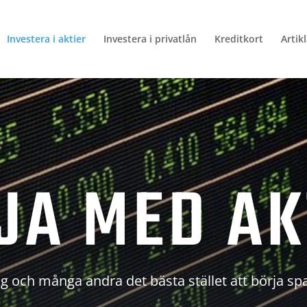
Investera i aktier
Investera i privatlån
Kreditkort
Artik
JA MED AK
g och många andra det bästa stället att börja sp