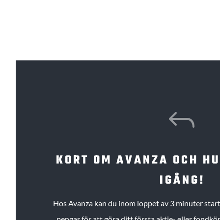
J
KORT OM AVANZA OCH H
IGÅNG!
Hos Avanza kan du inom loppet av 3 minuter starta
pengar för att göra ditt första aktie- eller fond