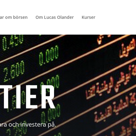
lar om börsen
Om Lucas Olander
Kurser
TIER
ara och investera på.