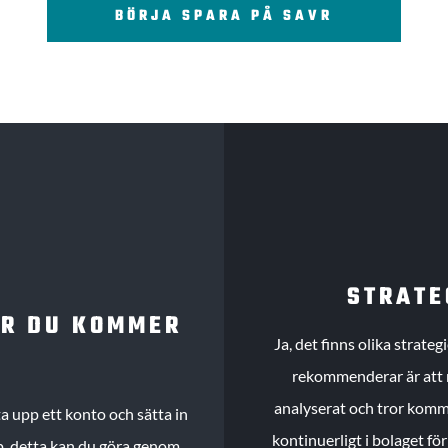
BÖRJA SPARA PÅ SAVR
STRATE
UR DU KOMMER
Ja, det finns olika strate
rekommenderar är att m
analyserat och tror komme
 upp ett konto och sätta in
kontinuerligt i bolaget fö
köp, detta kan du göra genom