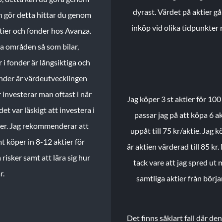
dyrast. Värdet på aktier gå
n gör detta hittar du genom
inköp vid olika tidpunkter 
ktier och fonder hos Avanza.
ika områden så som bilar,
 i fonder är långsiktiga och
onder är värdeutvecklingen
investerar man oftast i när
Jag köper 3 st aktier för 100
et var läskigt att investera i
passar jag på att köpa 6 akt
nder. Jag rekommenderar att
uppåt till 75 kr/aktie. Jag k
t köper in 8-12 aktier för
är aktien värderad till 85 kr.
 risker samt att lära sig hur
tack vare att jag spred ut
r.
samtliga aktier från börj
Det finns såklart fall där d