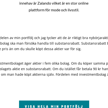
innehav är Zalando vilket är en stor online
plattform för mode och livsstil.
len av min portfölj och jag tycker att de är riktigt bra nybörjarakt
bolag ska man försöka handla till substansrabatt. Substansrabatt b
re pris än om du skulle köpt dessa aktier var för sig.
vestmentbolaget äger aktier i fem olika bolag. Om du köper samma 
olagets aktie en substansrabatt. Om du istället får betala 90 kr han
 om man hade köpt aktierna själv. Fördelen med investmentbolag är 
VISA HELA MIN PORTFÖLJ