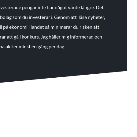
 investerade pengar inte har något värde längre. Det
de bolag som du investerar i. Genom att läsa nyheter,
ll på ekonomi i landet så minimerar du risken att
rar att gå i konkurs. Jag håller mig informerad och
na aktier minst en gång per dag.