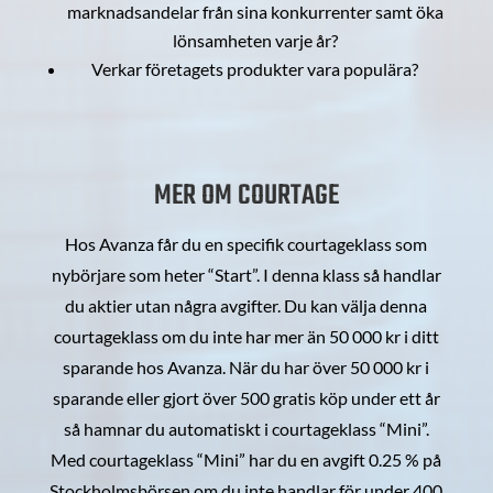
marknadsandelar från sina konkurrenter samt öka
lönsamheten varje år?
Verkar företagets produkter vara populära?
MER OM COURTAGE
Hos Avanza får du en specifik courtageklass som
nybörjare som heter “Start”. I denna klass så handlar
du aktier utan några avgifter. Du kan välja denna
courtageklass om du inte har mer än 50 000 kr i ditt
sparande hos Avanza. När du har över 50 000 kr i
sparande eller gjort över 500 gratis köp under ett år
så hamnar du automatiskt i courtageklass “Mini”.
Med courtageklass “Mini” har du en avgift 0.25 % på
Stockholmsbörsen om du inte handlar för under 400