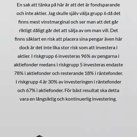
En sak att tänka på här är att det är fondsparande
och inte aktier. Jag skulle själv välja grupp 6 då det
finns mest vinstmarginal och ser man att det går
riktigt dåligt går det att sälja av om man vill. Det
finns såklart en risk att placera sina pengar även här
dock är det inte lika stor risk som att investera i
aktier. I riskgrupp 6 investeras 96% av pengarna i
aktiefonder medans i riskgrupp 5 investeras endaste
78% i aktiefonder och resterande 18% i räntefonder.
I riskgrupp 4 är 30% av investeringen i räntefonder
och 67% i aktiefonder. För bäst resultat ska detta
vara en långsiktig och kontinuerlig investering.