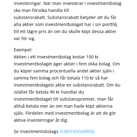
investeringar. När man investerar i investmentbolag
ska man försöka handla till
substansrabatt. Substansrabatt betyder att du får
alla aktier som investmentbolaget har i sin portfölj
till ett lägre pris än om du skulle köpt dessa aktier
var för sig.
Exempel:
Aktien i ett investmentbolag kostar 100 kr.
Investmentbolaget äger aktier i fem olika bolag. Om
du köper samma procentuella andel aktier själv i
samma fem bolag och får betala 110 kr så har
investmentbolagets aktie en substansrabatt. Om du
istället får betala 90 kr handlar du
investmentbolaget till substanspremier, man får
alltså betala mer än om man hade köpt aktierna
själv. Fördelen med investmentbolag är att de gör
aktiva investeringar åt dig.
Se investmentsbolags
SUBSTANSVÄRDE