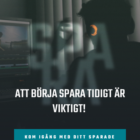
SPA
RA
ATT BÖRJA SPARA TIDIGT ÄR
VIKTIGT!
KOM IGÅNG MED DITT SPARADE