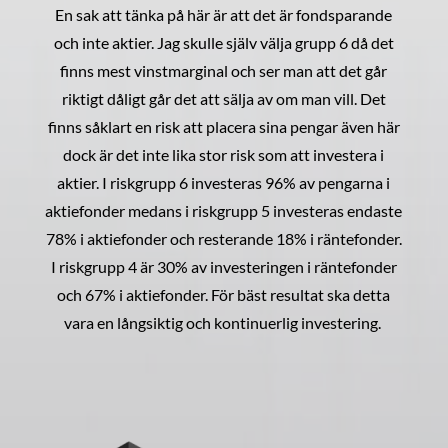
En sak att tänka på här är att det är fondsparande
och inte aktier. Jag skulle själv välja grupp 6 då det
finns mest vinstmarginal och ser man att det går
riktigt dåligt går det att sälja av om man vill. Det
finns såklart en risk att placera sina pengar även här
dock är det inte lika stor risk som att investera i
aktier. I riskgrupp 6 investeras 96% av pengarna i
aktiefonder medans i riskgrupp 5 investeras endaste
78% i aktiefonder och resterande 18% i räntefonder.
I riskgrupp 4 är 30% av investeringen i räntefonder
och 67% i aktiefonder. För bäst resultat ska detta
vara en långsiktig och kontinuerlig investering.