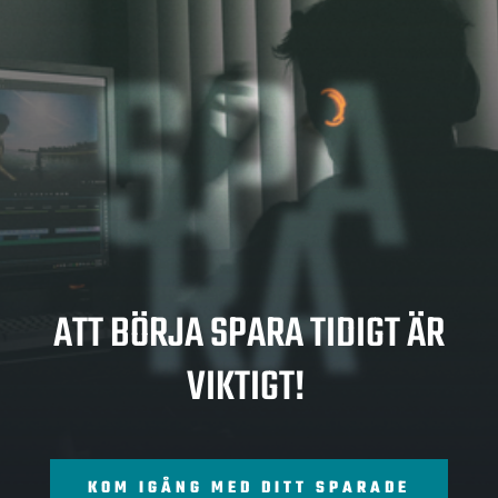
SPA
RA
ATT BÖRJA SPARA TIDIGT ÄR
VIKTIGT!
KOM IGÅNG MED DITT SPARADE