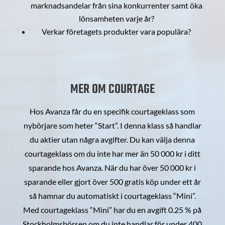
marknadsandelar från sina konkurrenter samt öka
lönsamheten varje år?
Verkar företagets produkter vara populära?
MER OM COURTAGE
Hos Avanza får du en specifik courtageklass som
nybörjare som heter “Start”. I denna klass så handlar
du aktier utan några avgifter. Du kan välja denna
courtageklass om du inte har mer än 50 000 kr i ditt
sparande hos Avanza. När du har över 50 000 kr i
sparande eller gjort över 500 gratis köp under ett år
så hamnar du automatiskt i courtageklass “Mini”.
Med courtageklass “Mini” har du en avgift 0.25 % på
Stockholmsbörsen om du inte handlar för under 400