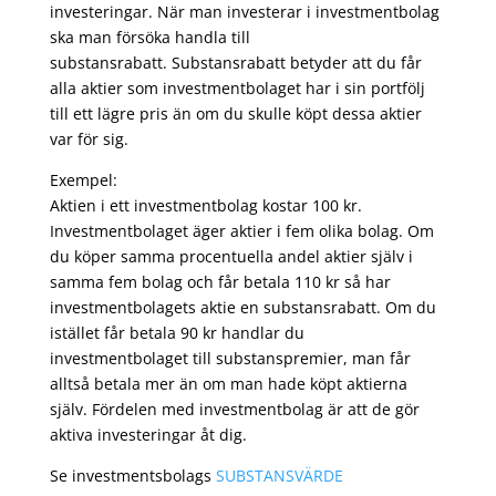
investeringar. När man investerar i investmentbolag
ska man försöka handla till
substansrabatt. Substansrabatt betyder att du får
alla aktier som investmentbolaget har i sin portfölj
till ett lägre pris än om du skulle köpt dessa aktier
var för sig.
Exempel:
Aktien i ett investmentbolag kostar 100 kr.
Investmentbolaget äger aktier i fem olika bolag. Om
du köper samma procentuella andel aktier själv i
samma fem bolag och får betala 110 kr så har
investmentbolagets aktie en substansrabatt. Om du
istället får betala 90 kr handlar du
investmentbolaget till substanspremier, man får
alltså betala mer än om man hade köpt aktierna
själv. Fördelen med investmentbolag är att de gör
aktiva investeringar åt dig.
Se investmentsbolags
SUBSTANSVÄRDE