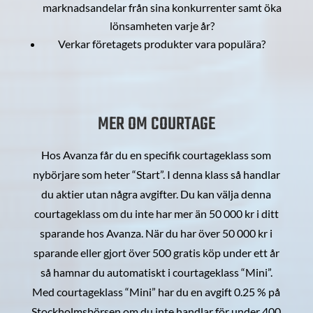
marknadsandelar från sina konkurrenter samt öka
lönsamheten varje år?
Verkar företagets produkter vara populära?
MER OM COURTAGE
Hos Avanza får du en specifik courtageklass som
nybörjare som heter “Start”. I denna klass så handlar
du aktier utan några avgifter. Du kan välja denna
courtageklass om du inte har mer än 50 000 kr i ditt
sparande hos Avanza. När du har över 50 000 kr i
sparande eller gjort över 500 gratis köp under ett år
så hamnar du automatiskt i courtageklass “Mini”.
Med courtageklass “Mini” har du en avgift 0.25 % på
Stockholmsbörsen om du inte handlar för under 400