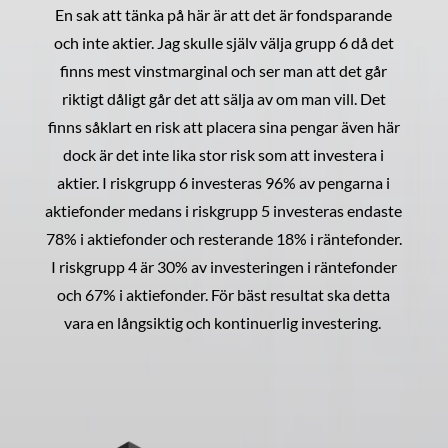
En sak att tänka på här är att det är fondsparande
och inte aktier. Jag skulle själv välja grupp 6 då det
finns mest vinstmarginal och ser man att det går
riktigt dåligt går det att sälja av om man vill. Det
finns såklart en risk att placera sina pengar även här
dock är det inte lika stor risk som att investera i
aktier. I riskgrupp 6 investeras 96% av pengarna i
aktiefonder medans i riskgrupp 5 investeras endaste
78% i aktiefonder och resterande 18% i räntefonder.
I riskgrupp 4 är 30% av investeringen i räntefonder
och 67% i aktiefonder. För bäst resultat ska detta
vara en långsiktig och kontinuerlig investering.