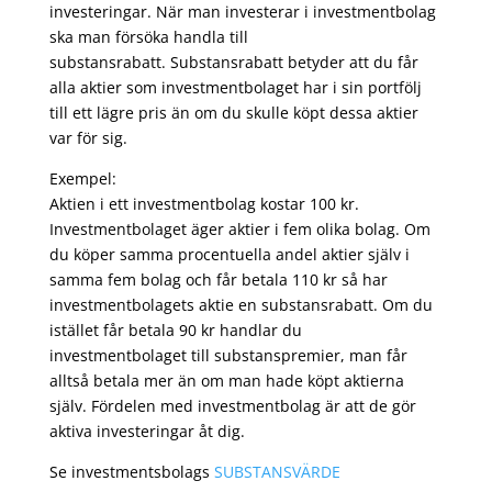
investeringar. När man investerar i investmentbolag
ska man försöka handla till
substansrabatt. Substansrabatt betyder att du får
alla aktier som investmentbolaget har i sin portfölj
till ett lägre pris än om du skulle köpt dessa aktier
var för sig.
Exempel:
Aktien i ett investmentbolag kostar 100 kr.
Investmentbolaget äger aktier i fem olika bolag. Om
du köper samma procentuella andel aktier själv i
samma fem bolag och får betala 110 kr så har
investmentbolagets aktie en substansrabatt. Om du
istället får betala 90 kr handlar du
investmentbolaget till substanspremier, man får
alltså betala mer än om man hade köpt aktierna
själv. Fördelen med investmentbolag är att de gör
aktiva investeringar åt dig.
Se investmentsbolags
SUBSTANSVÄRDE