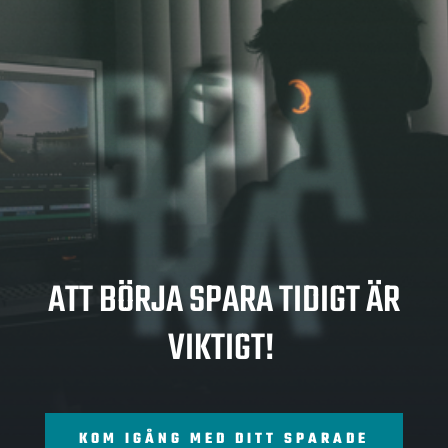
SPA
RA
ATT BÖRJA SPARA TIDIGT ÄR
VIKTIGT!
KOM IGÅNG MED DITT SPARADE