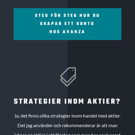
STEG FÖR STEG HUR DU
SKAPAR ETT KONTO
HOS AVANZA

STRATEGIER INOM AKTIER?
Ja, det finns olika strategier inom handel med aktier.
Det jag använder och rekommenderar är att man
köper en aktier i ett företag som man har analyserat