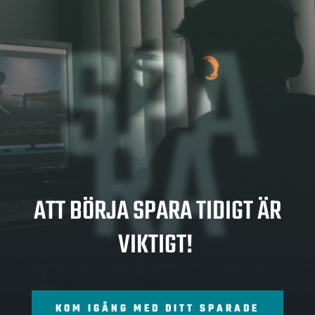
SPA
RA
ATT BÖRJA SPARA TIDIGT ÄR
VIKTIGT!
KOM IGÅNG MED DITT SPARADE