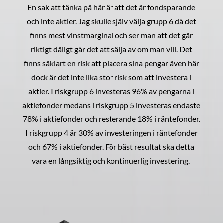
En sak att tänka på här är att det är fondsparande
och inte aktier. Jag skulle själv välja grupp 6 då det
finns mest vinstmarginal och ser man att det går
riktigt dåligt går det att sälja av om man vill. Det
finns såklart en risk att placera sina pengar även här
dock är det inte lika stor risk som att investera i
aktier. I riskgrupp 6 investeras 96% av pengarna i
aktiefonder medans i riskgrupp 5 investeras endaste
78% i aktiefonder och resterande 18% i räntefonder.
I riskgrupp 4 är 30% av investeringen i räntefonder
och 67% i aktiefonder. För bäst resultat ska detta
vara en långsiktig och kontinuerlig investering.