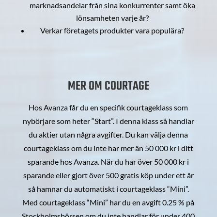
marknadsandelar från sina konkurrenter samt öka
lönsamheten varje år?
Verkar företagets produkter vara populära?
MER OM COURTAGE
Hos Avanza får du en specifik courtageklass som
nybörjare som heter “Start”. I denna klass så handlar
du aktier utan några avgifter. Du kan välja denna
courtageklass om du inte har mer än 50 000 kr i ditt
sparande hos Avanza. När du har över 50 000 kr i
sparande eller gjort över 500 gratis köp under ett år
så hamnar du automatiskt i courtageklass “Mini”.
Med courtageklass “Mini” har du en avgift 0.25 % på
Stockholmsbörsen om du inte handlar för under 400