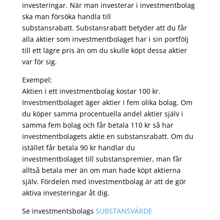
investeringar. När man investerar i investmentbolag
ska man försöka handla till
substansrabatt. Substansrabatt betyder att du får
alla aktier som investmentbolaget har i sin portfölj
till ett lägre pris än om du skulle köpt dessa aktier
var för sig.
Exempel:
Aktien i ett investmentbolag kostar 100 kr.
Investmentbolaget äger aktier i fem olika bolag. Om
du köper samma procentuella andel aktier själv i
samma fem bolag och får betala 110 kr så har
investmentbolagets aktie en substansrabatt. Om du
istället får betala 90 kr handlar du
investmentbolaget till substanspremier, man får
alltså betala mer än om man hade köpt aktierna
själv. Fördelen med investmentbolag är att de gör
aktiva investeringar åt dig.
Se investmentsbolags
SUBSTANSVÄRDE