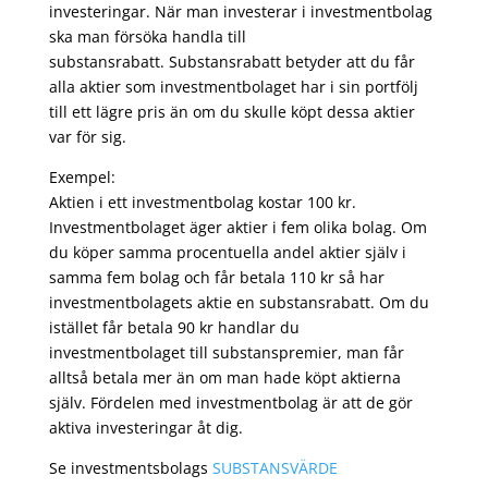
investeringar. När man investerar i investmentbolag
ska man försöka handla till
substansrabatt. Substansrabatt betyder att du får
alla aktier som investmentbolaget har i sin portfölj
till ett lägre pris än om du skulle köpt dessa aktier
var för sig.
Exempel:
Aktien i ett investmentbolag kostar 100 kr.
Investmentbolaget äger aktier i fem olika bolag. Om
du köper samma procentuella andel aktier själv i
samma fem bolag och får betala 110 kr så har
investmentbolagets aktie en substansrabatt. Om du
istället får betala 90 kr handlar du
investmentbolaget till substanspremier, man får
alltså betala mer än om man hade köpt aktierna
själv. Fördelen med investmentbolag är att de gör
aktiva investeringar åt dig.
Se investmentsbolags
SUBSTANSVÄRDE