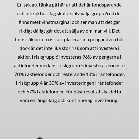
En sak att tänka på här är att det är fondsparande
och inte aktier. Jag skulle själv välja grupp 6 då det
finns mest vinstmarginal och ser man att det går
riktigt dåligt går det att sälja av om man vill. Det
finns såklart en risk att placera sina pengar även här
dock är det inte lika stor risk som att investera i
aktier. I riskgrupp 6 investeras 96% av pengarna i
aktiefonder medans i riskgrupp 5 investeras endaste
78% i aktiefonder och resterande 18% i räntefonder.
I riskgrupp 4 är 30% av investeringen i räntefonder
och 67% i aktiefonder. För bäst resultat ska detta
vara en långsiktig och kontinuerlig investering.