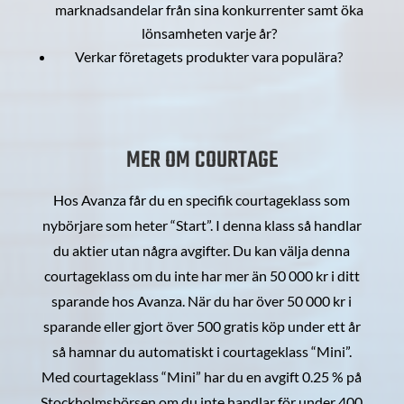
marknadsandelar från sina konkurrenter samt öka
lönsamheten varje år?
Verkar företagets produkter vara populära?
MER OM COURTAGE
Hos Avanza får du en specifik courtageklass som
nybörjare som heter “Start”. I denna klass så handlar
du aktier utan några avgifter. Du kan välja denna
courtageklass om du inte har mer än 50 000 kr i ditt
sparande hos Avanza. När du har över 50 000 kr i
sparande eller gjort över 500 gratis köp under ett år
så hamnar du automatiskt i courtageklass “Mini”.
Med courtageklass “Mini” har du en avgift 0.25 % på
Stockholmsbörsen om du inte handlar för under 400