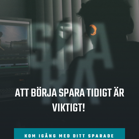
SPA
RA
ATT BÖRJA SPARA TIDIGT ÄR
VIKTIGT!
KOM IGÅNG MED DITT SPARADE