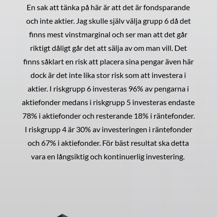
En sak att tänka på här är att det är fondsparande
och inte aktier. Jag skulle själv välja grupp 6 då det
finns mest vinstmarginal och ser man att det går
riktigt dåligt går det att sälja av om man vill. Det
finns såklart en risk att placera sina pengar även här
dock är det inte lika stor risk som att investera i
aktier. I riskgrupp 6 investeras 96% av pengarna i
aktiefonder medans i riskgrupp 5 investeras endaste
78% i aktiefonder och resterande 18% i räntefonder.
I riskgrupp 4 är 30% av investeringen i räntefonder
och 67% i aktiefonder. För bäst resultat ska detta
vara en långsiktig och kontinuerlig investering.