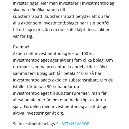
investeringar. När man investerar i investmentbolag
ska man försöka handla till
substansrabatt. Substansrabatt betyder att du får
alla aktier som investmentbolaget har i sin portfölj
till ett lägre pris än om du skulle köpt dessa aktier
var för sig.
Exempel:
Aktien i ett investmentbolag kostar 100 kr.
Investmentbolaget äger aktier i fem olika bolag. Om
du köper samma procentuella andel aktier själv i
samma fem bolag och får betala 110 kr så har
investmentbolagets aktie en substansrabatt. Om du
istället får betala 90 kr handlar du
investmentbolaget till substanspremier, man får
alltså betala mer än om man hade köpt aktierna
själv. Fördelen med investmentbolag är att de gör
aktiva investeringar åt dig.
Se investmentsbolags
SUBSTANSVÄRDE