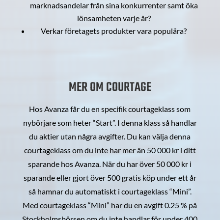
marknadsandelar från sina konkurrenter samt öka
lönsamheten varje år?
Verkar företagets produkter vara populära?
MER OM COURTAGE
Hos Avanza får du en specifik courtageklass som
nybörjare som heter “Start”. I denna klass så handlar
du aktier utan några avgifter. Du kan välja denna
courtageklass om du inte har mer än 50 000 kr i ditt
sparande hos Avanza. När du har över 50 000 kr i
sparande eller gjort över 500 gratis köp under ett år
så hamnar du automatiskt i courtageklass “Mini”.
Med courtageklass “Mini” har du en avgift 0.25 % på
Stockholmsbörsen om du inte handlar för under 400