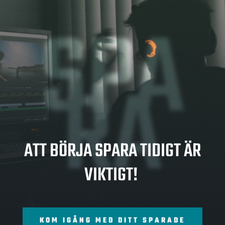
SPA
RA
ATT BÖRJA SPARA TIDIGT ÄR
VIKTIGT!
KOM IGÅNG MED DITT SPARADE