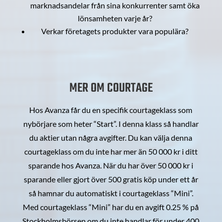
marknadsandelar från sina konkurrenter samt öka
lönsamheten varje år?
Verkar företagets produkter vara populära?
MER OM COURTAGE
Hos Avanza får du en specifik courtageklass som
nybörjare som heter “Start”. I denna klass så handlar
du aktier utan några avgifter. Du kan välja denna
courtageklass om du inte har mer än 50 000 kr i ditt
sparande hos Avanza. När du har över 50 000 kr i
sparande eller gjort över 500 gratis köp under ett år
så hamnar du automatiskt i courtageklass “Mini”.
Med courtageklass “Mini” har du en avgift 0.25 % på
Stockholmsbörsen om du inte handlar för under 400