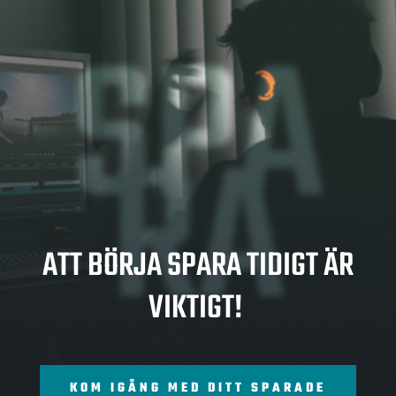
SPA
RA
ATT BÖRJA SPARA TIDIGT ÄR
VIKTIGT!
KOM IGÅNG MED DITT SPARADE