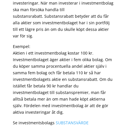
investeringar. När man investerar i investmentbolag
ska man försöka handla till
substansrabatt. Substansrabatt betyder att du får
alla aktier som investmentbolaget har i sin portfölj
till ett lägre pris än om du skulle köpt dessa aktier
var för sig.
Exempel:
Aktien i ett investmentbolag kostar 100 kr.
Investmentbolaget äger aktier i fem olika bolag. Om
du köper samma procentuella andel aktier själv i
samma fem bolag och får betala 110 kr så har
investmentbolagets aktie en substansrabatt. Om du
istället får betala 90 kr handlar du
investmentbolaget till substanspremier, man får
alltså betala mer än om man hade köpt aktierna
själv. Fördelen med investmentbolag är att de gör
aktiva investeringar åt dig.
Se investmentsbolags
SUBSTANSVÄRDE