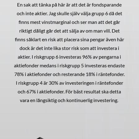
En sak att tänka på här är att det är fondsparande
och inte aktier. Jag skulle själv välja grupp 6 då det
finns mest vinstmarginal och ser man att det går
riktigt dåligt går det att sälja av om man vill. Det
finns såklart en risk att placera sina pengar även här
dock är det inte lika stor risk som att investera i
aktier. I riskgrupp 6 investeras 96% av pengarna i
aktiefonder medans i riskgrupp 5 investeras endaste
78% i aktiefonder och resterande 18% i räntefonder.
I riskgrupp 4 är 30% av investeringen i räntefonder
och 67% i aktiefonder. För bäst resultat ska detta
vara en långsiktig och kontinuerlig investering.