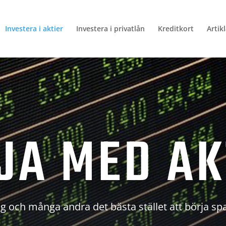
Investera i aktier
Investera i privatlån
Kreditkort
Artik
JA MED AK
g och många andra det bästa stället att börja sp