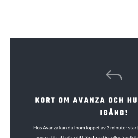
J
KORT OM AVANZA OCH H
IGÅNG!
Hos Avanza kan du inom loppet av 3 minuter starta
pengar för att göra ditt första aktie- eller fond