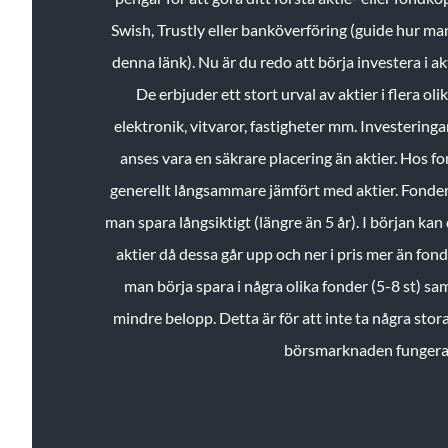
Swish, Trustly eller banköverföring (guide hur ma
denna länk). Nu är du redo att börja investera i a
De erbjuder ett stort urval av aktier i flera ol
elektronik, vitvaror, fastigheter mm. Investeringar
anses vara en säkrare placering än aktier. Hos f
generellt långsammare jämfört med aktier. Fonder 
man spara långsiktigt (längre än 5 år). I början kan d
aktier då dessa går upp och ner i pris mer än fo
man börja spara i några olika fonder (5-8 st) sam
mindre belopp. Detta är för att inte ta några stora
börsmarknaden fungera