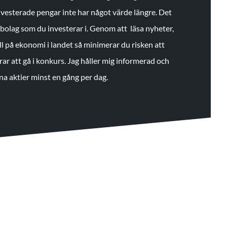
 investerade pengar inte har något värde längre. Det
de bolag som du investerar i. Genom att läsa nyheter,
ll på ekonomi i landet så minimerar du risken att
rar att gå i konkurs. Jag håller mig informerad och
na aktier minst en gång per dag.