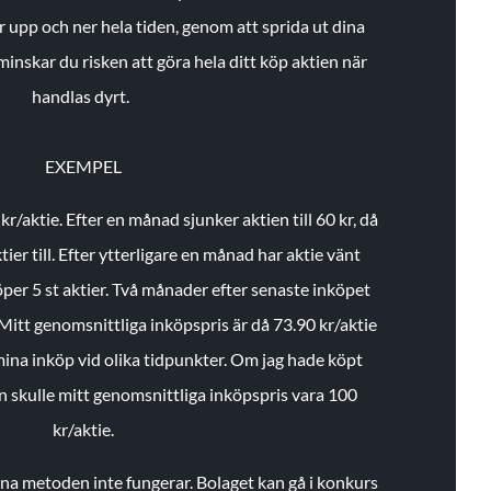
r upp och ner hela tiden, genom att sprida ut dina
minskar du risken att göra hela ditt köp aktien när
handlas dyrt.
EXEMPEL
 kr/aktie.
Efter en månad sjunker aktien till 60 kr, då
ier till.
Efter ytterligare en månad har aktie vänt
öper 5 st aktier.
Två månader efter senaste inköpet
Mitt genomsnittliga inköpspris är då 73.90 kr/aktie
 mina inköp vid olika tidpunkter. Om jag hade köpt
an skulle mitt genomsnittliga inköpspris vara 100
kr/aktie.
enna metoden inte fungerar. Bolaget kan gå i konkurs