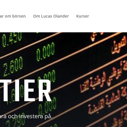
lar om börsen
Om Lucas Olander
Kurser
TIER
ara och investera på.