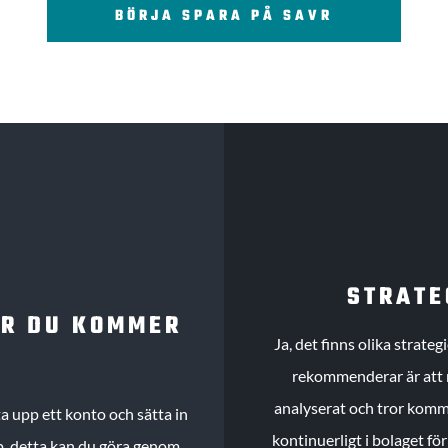
BÖRJA SPARA PÅ SAVR
STRATE
UR DU KOMMER
Ja, det finns olika strate
rekommenderar är att m
analyserat och tror komme
 upp ett konto och sätta in
kontinuerligt i bolaget fö
köp, detta kan du göra genom