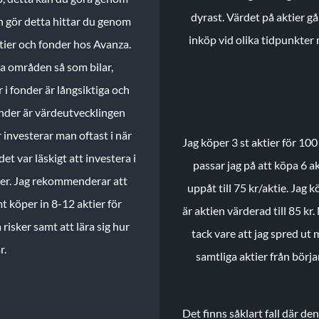
dyrast. Värdet på aktier gå
n gör detta hittar du genom
inköp vid olika tidpunkter 
ktier och fonder hos Avanza.
ika områden så som bilar,
 i fonder är långsiktiga och
onder är värdeutvecklingen
investerar man oftast i när
Jag köper 3 st aktier för 100
et var läskigt att investera i
passar jag på att köpa 6 akt
nder. Jag rekommenderar att
uppåt till 75 kr/aktie. Jag k
t köper in 8-12 aktier för
är aktien värderad till 85 kr.
 risker samt att lära sig hur
tack vare att jag spred ut
r.
samtliga aktier från börj
Det finns såklart fall där d