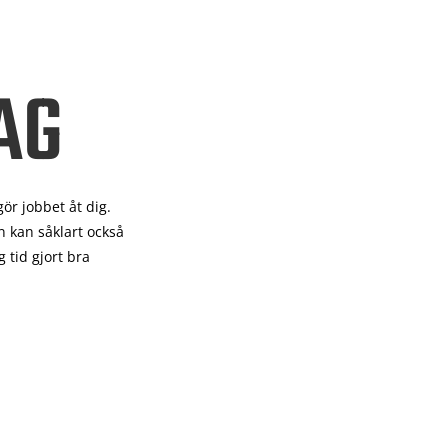
AG
gör
jobbet åt dig.
 kan såklart också
 tid gjort bra