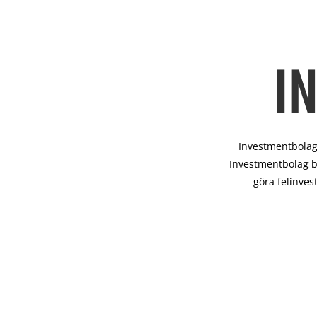
I
Investmentbolag 
Investmentbolag b
göra felinves