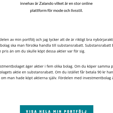
innehav är Zalando vilket är en stor online
plattform för mode och livsstil.
len av min portfölj och jag tycker att de är riktigt bra nybörjarakt
bolag ska man försöka handla till substansrabatt. Substansrabatt b
re pris än om du skulle köpt dessa aktier var för sig.
vestmentbolaget äger aktier i fem olika bolag. Om du köper samma 
olagets aktie en substansrabatt. Om du istället får betala 90 kr han
 om man hade köpt aktierna själv. Fördelen med investmentbolag är 
VISA HELA MIN PORTFÖLJ