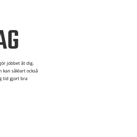
AG
gör
jobbet åt dig.
 kan såklart också
 tid gjort bra