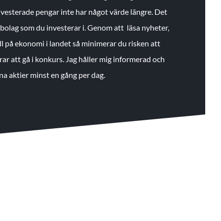
 investerade pengar inte har något värde längre. Det
de bolag som du investerar i. Genom att läsa nyheter,
ll på ekonomi i landet så minimerar du risken att
rar att gå i konkurs. Jag håller mig informerad och
na aktier minst en gång per dag.