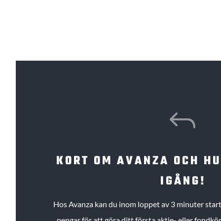
J
KORT OM AVANZA OCH H
IGÅNG!
Hos Avanza kan du inom loppet av 3 minuter starta
pengar för att göra ditt första aktie- eller fond