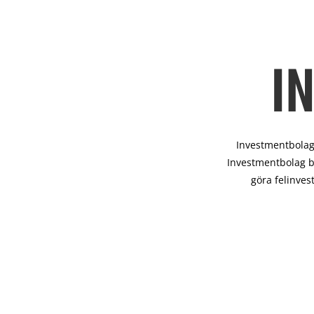
I
Investmentbolag 
Investmentbolag b
göra felinves