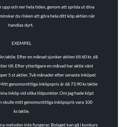
r upp och ner hela tiden, genom att sprida ut dina
minskar du risken att göra hela ditt köp aktien när
handlas dyrt.
EXEMPEL
 kr/aktie.
Efter en månad sjunker aktien till 60 kr, då
ier till.
Efter ytterligare en månad har aktie vänt
öper 5 st aktier.
Två månader efter senaste inköpet
Mitt genomsnittliga inköpspris är då 73.90 kr/aktie
 mina inköp vid olika tidpunkter. Om jag hade köpt
an skulle mitt genomsnittliga inköpspris vara 100
kr/aktie.
enna metoden inte fungerar. Bolaget kan gå i konkurs