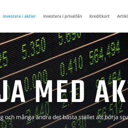
Investera i aktier
Investera i privatlån
Kreditkort
Artik
JA MED AK
g och många andra det bästa stället att börja sp