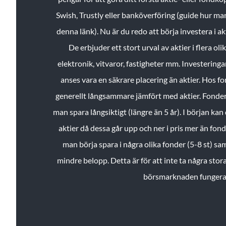
Swish, Trustly eller banköverföring (guide hur ma
denna länk). Nu är du redo att börja investera i a
De erbjuder ett stort urval av aktier i flera ol
elektronik, vitvaror, fastigheter mm. Investeringar
anses vara en säkrare placering än aktier. Hos f
generellt långsammare jämfört med aktier. Fonder 
man spara långsiktigt (längre än 5 år). I början kan d
aktier då dessa går upp och ner i pris mer än fo
man börja spara i några olika fonder (5-8 st) sam
mindre belopp. Detta är för att inte ta några stora
börsmarknaden fungera