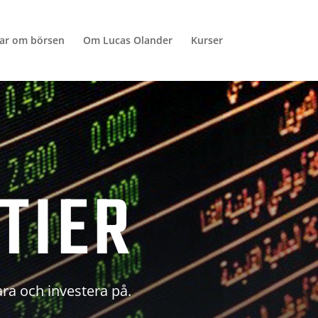
lar om börsen
Om Lucas Olander
Kurser
TIER
ara och investera på.