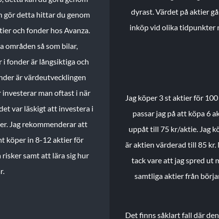
dyrast. Värdet på aktier gå
n gör detta hittar du genom
inköp vid olika tidpunkter 
ktier och fonder hos Avanza.
ika områden så som bilar,
 i fonder är långsiktiga och
onder är värdeutvecklingen
investerar man oftast i när
Jag köper 3 st aktier för 100
et var läskigt att investera i
passar jag på att köpa 6 akt
nder. Jag rekommenderar att
uppåt till 75 kr/aktie. Jag k
t köper in 8-12 aktier för
är aktien värderad till 85 kr.
 risker samt att lära sig hur
tack vare att jag spred ut
r.
samtliga aktier från börj
Det finns såklart fall där d