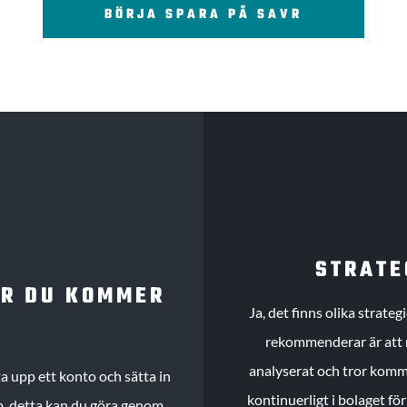
BÖRJA SPARA PÅ SAVR
STRATE
UR DU KOMMER
Ja, det finns olika strate
rekommenderar är att m
analyserat och tror komme
 upp ett konto och sätta in
kontinuerligt i bolaget fö
köp, detta kan du göra genom