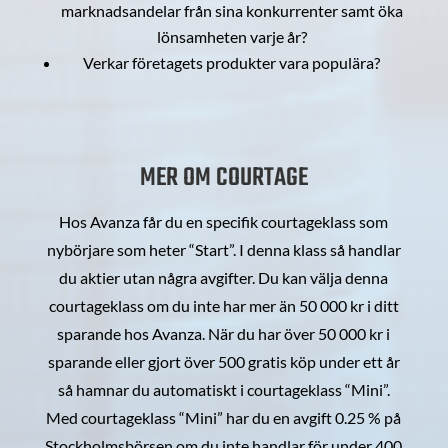
marknadsandelar från sina konkurrenter samt öka
lönsamheten varje år?
Verkar företagets produkter vara populära?
MER OM COURTAGE
Hos Avanza får du en specifik courtageklass som
nybörjare som heter “Start”. I denna klass så handlar
du aktier utan några avgifter. Du kan välja denna
courtageklass om du inte har mer än 50 000 kr i ditt
sparande hos Avanza. När du har över 50 000 kr i
sparande eller gjort över 500 gratis köp under ett år
så hamnar du automatiskt i courtageklass “Mini”.
Med courtageklass “Mini” har du en avgift 0.25 % på
Stockholmsbörsen om du inte handlar för under 400