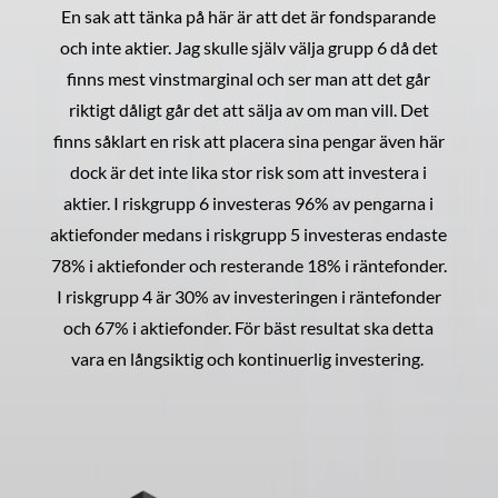
En sak att tänka på här är att det är fondsparande
och inte aktier. Jag skulle själv välja grupp 6 då det
finns mest vinstmarginal och ser man att det går
riktigt dåligt går det att sälja av om man vill. Det
finns såklart en risk att placera sina pengar även här
dock är det inte lika stor risk som att investera i
aktier. I riskgrupp 6 investeras 96% av pengarna i
aktiefonder medans i riskgrupp 5 investeras endaste
78% i aktiefonder och resterande 18% i räntefonder.
I riskgrupp 4 är 30% av investeringen i räntefonder
och 67% i aktiefonder. För bäst resultat ska detta
vara en långsiktig och kontinuerlig investering.