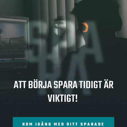
SPA
RA
ATT BÖRJA SPARA TIDIGT ÄR
VIKTIGT!
KOM IGÅNG MED DITT SPARADE