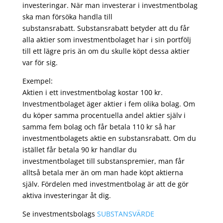
investeringar. När man investerar i investmentbolag
ska man försöka handla till
substansrabatt. Substansrabatt betyder att du får
alla aktier som investmentbolaget har i sin portfölj
till ett lägre pris än om du skulle köpt dessa aktier
var för sig.
Exempel:
Aktien i ett investmentbolag kostar 100 kr.
Investmentbolaget äger aktier i fem olika bolag. Om
du köper samma procentuella andel aktier själv i
samma fem bolag och får betala 110 kr så har
investmentbolagets aktie en substansrabatt. Om du
istället får betala 90 kr handlar du
investmentbolaget till substanspremier, man får
alltså betala mer än om man hade köpt aktierna
själv. Fördelen med investmentbolag är att de gör
aktiva investeringar åt dig.
Se investmentsbolags
SUBSTANSVÄRDE