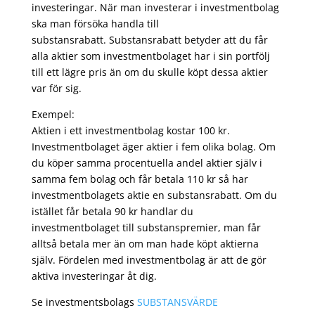
investeringar. När man investerar i investmentbolag
ska man försöka handla till
substansrabatt. Substansrabatt betyder att du får
alla aktier som investmentbolaget har i sin portfölj
till ett lägre pris än om du skulle köpt dessa aktier
var för sig.
Exempel:
Aktien i ett investmentbolag kostar 100 kr.
Investmentbolaget äger aktier i fem olika bolag. Om
du köper samma procentuella andel aktier själv i
samma fem bolag och får betala 110 kr så har
investmentbolagets aktie en substansrabatt. Om du
istället får betala 90 kr handlar du
investmentbolaget till substanspremier, man får
alltså betala mer än om man hade köpt aktierna
själv. Fördelen med investmentbolag är att de gör
aktiva investeringar åt dig.
Se investmentsbolags
SUBSTANSVÄRDE