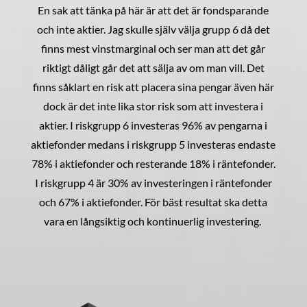
En sak att tänka på här är att det är fondsparande
och inte aktier. Jag skulle själv välja grupp 6 då det
finns mest vinstmarginal och ser man att det går
riktigt dåligt går det att sälja av om man vill. Det
finns såklart en risk att placera sina pengar även här
dock är det inte lika stor risk som att investera i
aktier. I riskgrupp 6 investeras 96% av pengarna i
aktiefonder medans i riskgrupp 5 investeras endaste
78% i aktiefonder och resterande 18% i räntefonder.
I riskgrupp 4 är 30% av investeringen i räntefonder
och 67% i aktiefonder. För bäst resultat ska detta
vara en långsiktig och kontinuerlig investering.