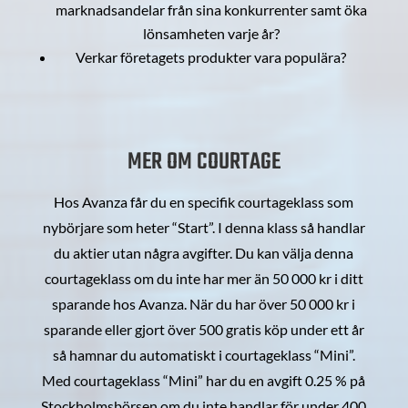
marknadsandelar från sina konkurrenter samt öka
lönsamheten varje år?
Verkar företagets produkter vara populära?
MER OM COURTAGE
Hos Avanza får du en specifik courtageklass som
nybörjare som heter “Start”. I denna klass så handlar
du aktier utan några avgifter. Du kan välja denna
courtageklass om du inte har mer än 50 000 kr i ditt
sparande hos Avanza. När du har över 50 000 kr i
sparande eller gjort över 500 gratis köp under ett år
så hamnar du automatiskt i courtageklass “Mini”.
Med courtageklass “Mini” har du en avgift 0.25 % på
Stockholmsbörsen om du inte handlar för under 400