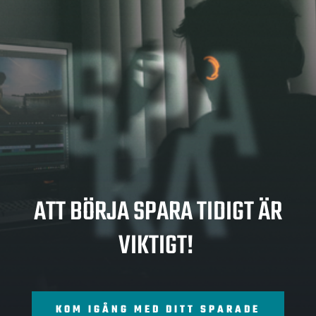
SPA
RA
ATT BÖRJA SPARA TIDIGT ÄR
VIKTIGT!
KOM IGÅNG MED DITT SPARADE