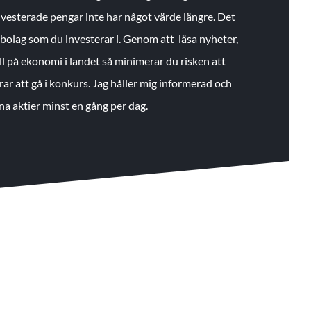
 investerade pengar inte har något värde längre. Det
de bolag som du investerar i. Genom att läsa nyheter,
ll på ekonomi i landet så minimerar du risken att
rar att gå i konkurs. Jag håller mig informerad och
na aktier minst en gång per dag.