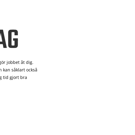
AG
gör
jobbet åt dig.
 kan såklart också
 tid gjort bra