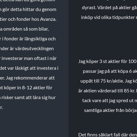
dyrast. Värdet på aktier gå
n gör detta hittar du genom
inköp vid olika tidpunkter 
ktier och fonder hos Avanza.
ika områden så som bilar,
 i fonder är långsiktiga och
onder är värdeutvecklingen
investerar man oftast i när
Jag köper 3 st aktier för 100
et var läskigt att investera i
passar jag på att köpa 6 akt
nder. Jag rekommenderar att
uppåt till 75 kr/aktie. Jag k
t köper in 8-12 aktier för
är aktien värderad till 85 kr.
 risker samt att lära sig hur
tack vare att jag spred ut
r.
samtliga aktier från börj
Det finns såklart fall där d