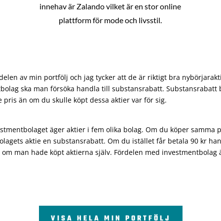
innehav är Zalando vilket är en stor online
plattform för mode och livsstil.
len av min portfölj och jag tycker att de är riktigt bra nybörjarakt
bolag ska man försöka handla till substansrabatt. Substansrabatt b
re pris än om du skulle köpt dessa aktier var för sig.
vestmentbolaget äger aktier i fem olika bolag. Om du köper samma 
olagets aktie en substansrabatt. Om du istället får betala 90 kr han
 om man hade köpt aktierna själv. Fördelen med investmentbolag är 
VISA HELA MIN PORTFÖLJ