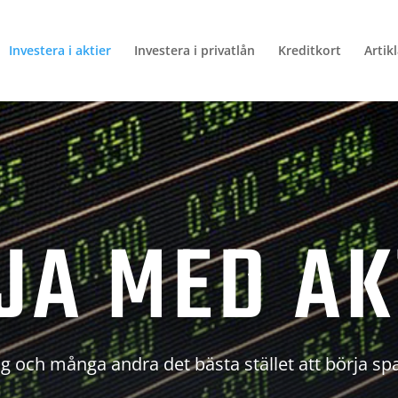
Investera i aktier
Investera i privatlån
Kreditkort
Artik
JA MED AK
g och många andra det bästa stället att börja sp