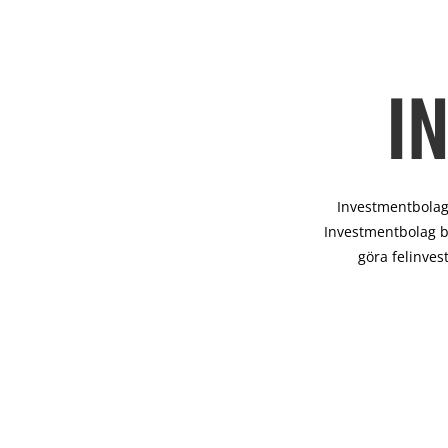
I
Investmentbolag 
Investmentbolag b
göra felinves