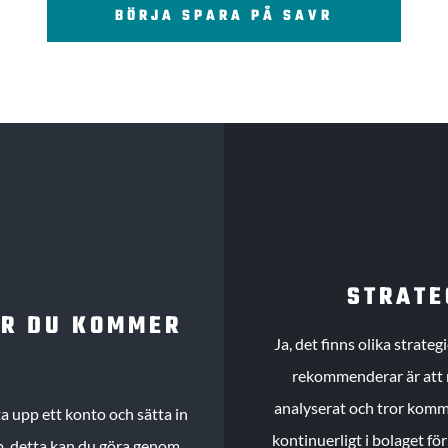
BÖRJA SPARA PÅ SAVR
STRATE
UR DU KOMMER
Ja, det finns olika strate
rekommenderar är att m
analyserat och tror komme
 upp ett konto och sätta in
kontinuerligt i bolaget fö
köp, detta kan du göra genom