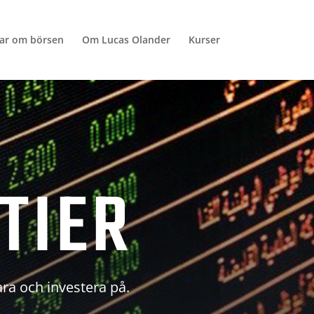
lar om börsen
Om Lucas Olander
Kurser
TIER
ara och investera på.