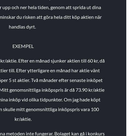
r upp och ner hela tiden, genom att sprida ut dina
minskar du risken att göra hela ditt köp aktien när
handlas dyrt.
EXEMPEL
 kr/aktie.
Efter en månad sjunker aktien till 60 kr, då
ier till.
Efter ytterligare en månad har aktie vänt
öper 5 st aktier.
Två månader efter senaste inköpet
Mitt genomsnittliga inköpspris är då 73.90 kr/aktie
 mina inköp vid olika tidpunkter. Om jag hade köpt
an skulle mitt genomsnittliga inköpspris vara 100
kr/aktie.
enna metoden inte fungerar. Bolaget kan gå i konkurs