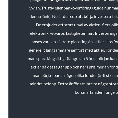
Swish, Trustly eller banköverföring (guide hur ma
denna länk). Nu är du redo att börja investera i a
De erbjuder ett stort urval av aktier i flera ol
elektronik, vitvaror, fastigheter mm. Investeringar
anses vara en säkrare placering än aktier. Hos f
generellt långsammare jämfört med aktier. Fonder 
man spara långsiktigt (längre än 5 år). I början kan d
aktier då dessa går upp och ner i pris mer än fo
man börja spara i några olika fonder (5-8 st) sam
mindre belopp. Detta är för att inte ta några stora
börsmarknaden fungera