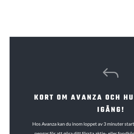
J
KORT OM AVANZA OCH H
IGÅNG!
Hos Avanza kan du inom loppet av 3 minuter starta
pengar för att göra ditt första aktie- eller fond