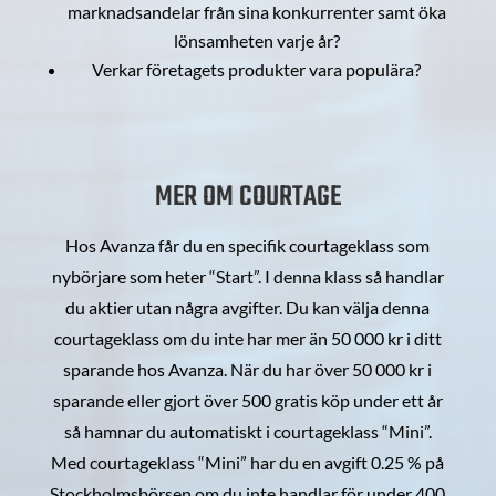
marknadsandelar från sina konkurrenter samt öka
lönsamheten varje år?
Verkar företagets produkter vara populära?
MER OM COURTAGE
Hos Avanza får du en specifik courtageklass som
nybörjare som heter “Start”. I denna klass så handlar
du aktier utan några avgifter. Du kan välja denna
courtageklass om du inte har mer än 50 000 kr i ditt
sparande hos Avanza. När du har över 50 000 kr i
sparande eller gjort över 500 gratis köp under ett år
så hamnar du automatiskt i courtageklass “Mini”.
Med courtageklass “Mini” har du en avgift 0.25 % på
Stockholmsbörsen om du inte handlar för under 400