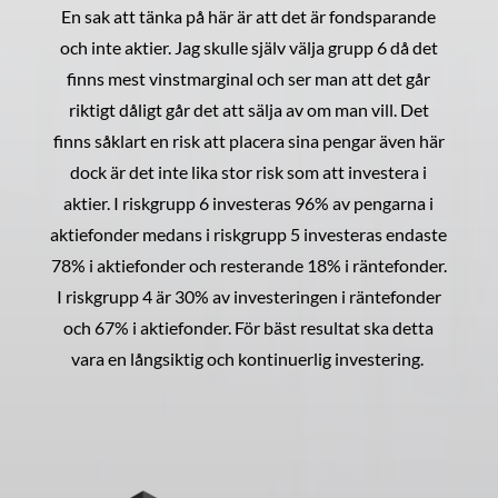
En sak att tänka på här är att det är fondsparande
och inte aktier. Jag skulle själv välja grupp 6 då det
finns mest vinstmarginal och ser man att det går
riktigt dåligt går det att sälja av om man vill. Det
finns såklart en risk att placera sina pengar även här
dock är det inte lika stor risk som att investera i
aktier. I riskgrupp 6 investeras 96% av pengarna i
aktiefonder medans i riskgrupp 5 investeras endaste
78% i aktiefonder och resterande 18% i räntefonder.
I riskgrupp 4 är 30% av investeringen i räntefonder
och 67% i aktiefonder. För bäst resultat ska detta
vara en långsiktig och kontinuerlig investering.