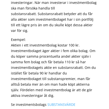
investeringar. När man investerar i investmentbolag
ska man försöka handla till
substansrabatt. Substansrabatt betyder att du får
alla aktier som investmentbolaget har i sin portfölj
till ett lägre pris än om du skulle köpt dessa aktier
var för sig.
Exempel:
Aktien i ett investmentbolag kostar 100 kr.
Investmentbolaget äger aktier i fem olika bolag. Om
du köper samma procentuella andel aktier själv i
samma fem bolag och får betala 110 kr så har
investmentbolagets aktie en substansrabatt. Om du
istället får betala 90 kr handlar du
investmentbolaget till substanspremier, man får
alltså betala mer än om man hade köpt aktierna
själv. Fördelen med investmentbolag är att de gör
aktiva investeringar åt dig.
Se investmentsbolags
SUBSTANSVÄRDE