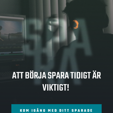
SPA
RA
ATT BÖRJA SPARA TIDIGT ÄR
VIKTIGT!
KOM IGÅNG MED DITT SPARADE