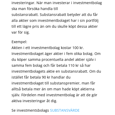
investeringar. När man investerar i investmentbolag
ska man försöka handla till
substansrabatt. Substansrabatt betyder att du får
alla aktier som investmentbolaget har i sin portfölj
till ett lägre pris än om du skulle köpt dessa aktier
var för sig.
Exempel:
Aktien i ett investmentbolag kostar 100 kr.
Investmentbolaget äger aktier i fem olika bolag. Om
du köper samma procentuella andel aktier själv i
samma fem bolag och får betala 110 kr så har
investmentbolagets aktie en substansrabatt. Om du
istället får betala 90 kr handlar du
investmentbolaget till substanspremier, man får
alltså betala mer än om man hade köpt aktierna
själv. Fördelen med investmentbolag är att de gör
aktiva investeringar åt dig.
Se investmentsbolags
SUBSTANSVÄRDE