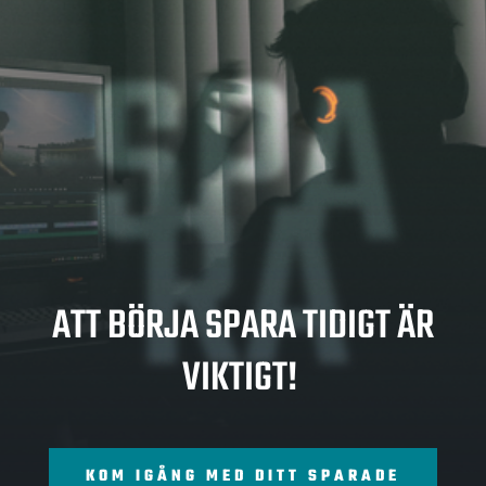
SPA
RA
ATT BÖRJA SPARA TIDIGT ÄR
VIKTIGT!
KOM IGÅNG MED DITT SPARADE