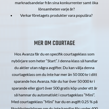
marknadsandelar från sina konkurrenter samt öka
lönsamheten varje år?
Verkar företagets produkter vara populära?
MER OM COURTAGE
Hos Avanza får du en specifik courtageklass som
nybörjare som heter “Start”. I denna klass så handlar
du aktier utan några avgifter. Du kan välja denna
courtageklass om du inte har mer än 50 000 kr i ditt
sparande hos Avanza. När du har över 50 000 kr i
sparande eller gjort över 500 gratis köp under ett år
så hamnar du automatiskt i courtageklass “Mini”.
Med courtageklass “Mini” har du en avgift 0.25 % på
Stockholmsbörsen om du inte handlar för under 400