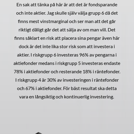
En sak att tänka på här är att det är fondsparande
och inte aktier. Jag skulle själv välja grupp 6 då det
finns mest vinstmarginal och ser man att det går
riktigt dåligt går det att sälja av om man vill. Det
finns såklart en risk att placera sina pengar även här
dock är det inte lika stor risk som att investera i
aktier. I riskgrupp 6 investeras 96% av pengarna i
aktiefonder medans i riskgrupp 5 investeras endaste
78% i aktiefonder och resterande 18% i räntefonder.
I riskgrupp 4 är 30% av investeringen i räntefonder
och 67% i aktiefonder. För bäst resultat ska detta
vara en långsiktig och kontinuerlig investering.