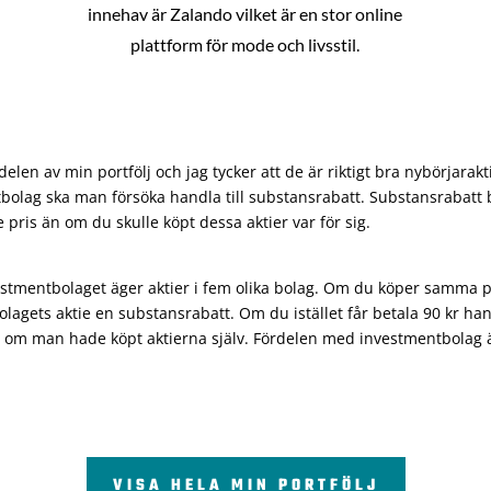
innehav är Zalando vilket är en stor online
plattform för mode och livsstil.
len av min portfölj och jag tycker att de är riktigt bra nybörjarakt
bolag ska man försöka handla till substansrabatt. Substansrabatt b
re pris än om du skulle köpt dessa aktier var för sig.
vestmentbolaget äger aktier i fem olika bolag. Om du köper samma 
olagets aktie en substansrabatt. Om du istället får betala 90 kr han
 om man hade köpt aktierna själv. Fördelen med investmentbolag är 
VISA HELA MIN PORTFÖLJ