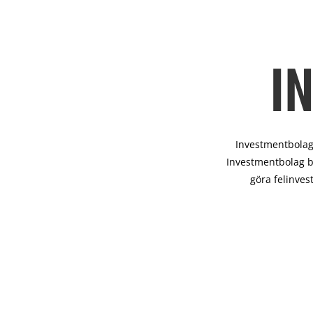
I
Investmentbolag 
Investmentbolag b
göra felinves