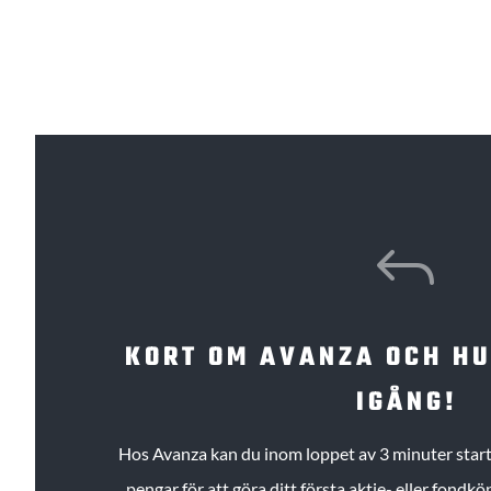
J
KORT OM AVANZA OCH H
IGÅNG!
Hos Avanza kan du inom loppet av 3 minuter starta
pengar för att göra ditt första aktie- eller fond