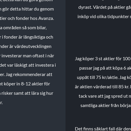
dyrast. Värdet på aktier gå
n gör detta hittar du genom
inköp vid olika tidpunkter 
ktier och fonder hos Avanza.
ika områden så som bilar,
 i fonder är långsiktiga och
onder är värdeutvecklingen
investerar man oftast i när
Jag köper 3 st aktier för 100
et var läskigt att investera i
passar jag på att köpa 6 akt
nder. Jag rekommenderar att
uppåt till 75 kr/aktie. Jag k
t köper in 8-12 aktier för
är aktien värderad till 85 kr.
 risker samt att lära sig hur
tack vare att jag spred ut
r.
samtliga aktier från börj
Det finns såklart fall där d