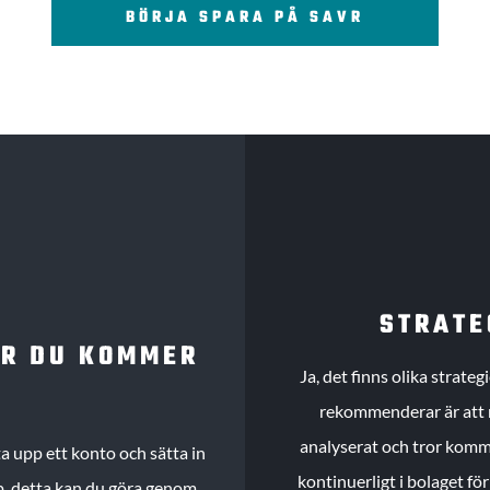
BÖRJA SPARA PÅ SAVR
STRATE
UR DU KOMMER
Ja, det finns olika strate
rekommenderar är att m
analyserat och tror komme
 upp ett konto och sätta in
kontinuerligt i bolaget fö
köp, detta kan du göra genom