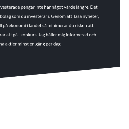
 investerade pengar inte har något värde längre. Det
de bolag som du investerar i. Genom att läsa nyheter,
ll på ekonomi i landet så minimerar du risken att
rar att gå i konkurs. Jag håller mig informerad och
na aktier minst en gång per dag.