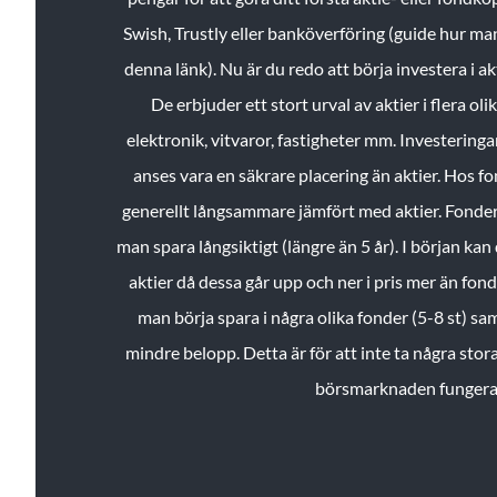
Swish, Trustly eller banköverföring (guide hur ma
denna länk). Nu är du redo att börja investera i a
De erbjuder ett stort urval av aktier i flera ol
elektronik, vitvaror, fastigheter mm. Investeringar
anses vara en säkrare placering än aktier. Hos f
generellt långsammare jämfört med aktier. Fonder 
man spara långsiktigt (längre än 5 år). I början kan d
aktier då dessa går upp och ner i pris mer än fo
man börja spara i några olika fonder (5-8 st) sam
mindre belopp. Detta är för att inte ta några stora
börsmarknaden fungera