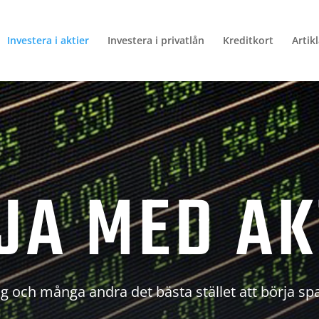
Investera i aktier
Investera i privatlån
Kreditkort
Artik
JA MED AK
g och många andra det bästa stället att börja sp