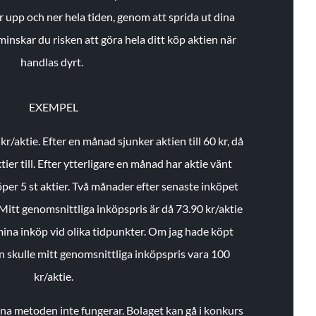
r upp och ner hela tiden, genom att sprida ut dina
minskar du risken att göra hela ditt köp aktien när
handlas dyrt.
EXEMPEL
 kr/aktie.
Efter en månad sjunker aktien till 60 kr, då
ier till.
Efter ytterligare en månad har aktie vänt
öper 5 st aktier.
Två månader efter senaste inköpet
Mitt genomsnittliga inköpspris är då 73.90 kr/aktie
 mina inköp vid olika tidpunkter. Om jag hade köpt
an skulle mitt genomsnittliga inköpspris vara 100
kr/aktie.
enna metoden inte fungerar. Bolaget kan gå i konkurs