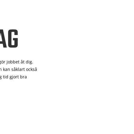
AG
gör
jobbet åt dig.
 kan såklart också
 tid gjort bra