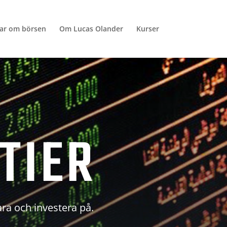
lar om börsen
Om Lucas Olander
Kurser
TIER
ara och investera på.