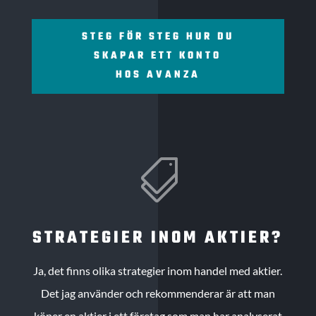
STEG FÖR STEG HUR DU
SKAPAR ETT KONTO
HOS AVANZA

STRATEGIER INOM AKTIER?
Ja, det finns olika strategier inom handel med aktier.
Det jag använder och rekommenderar är att man
köper en aktier i ett företag som man har analyserat