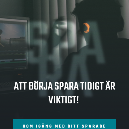
SPA
RA
ATT BÖRJA SPARA TIDIGT ÄR
VIKTIGT!
KOM IGÅNG MED DITT SPARADE