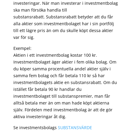
investeringar. När man investerar i investmentbolag
ska man försöka handla till
substansrabatt. Substansrabatt betyder att du får
alla aktier som investmentbolaget har i sin portfölj
till ett lägre pris än om du skulle köpt dessa aktier
var för sig.
Exempel:
Aktien i ett investmentbolag kostar 100 kr.
Investmentbolaget äger aktier i fem olika bolag. Om
du köper samma procentuella andel aktier själv i
samma fem bolag och får betala 110 kr så har
investmentbolagets aktie en substansrabatt. Om du
istället får betala 90 kr handlar du
investmentbolaget till substanspremier, man får
alltså betala mer än om man hade köpt aktierna
själv. Fördelen med investmentbolag är att de gör
aktiva investeringar åt dig.
Se investmentsbolags
SUBSTANSVÄRDE