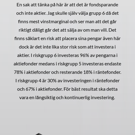
En sak att tänka på här är att det är fondsparande
och inte aktier. Jag skulle själv välja grupp 6 då det
finns mest vinstmarginal och ser man att det går
riktigt dåligt går det att sälja av om man vill. Det
finns såklart en risk att placera sina pengar även här
dock är det inte lika stor risk som att investera i
aktier. I riskgrupp 6 investeras 96% av pengarna i
aktiefonder medans i riskgrupp 5 investeras endaste
78% i aktiefonder och resterande 18% i räntefonder.
I riskgrupp 4 är 30% av investeringen i räntefonder
och 67% i aktiefonder. För bäst resultat ska detta
vara en långsiktig och kontinuerlig investering.