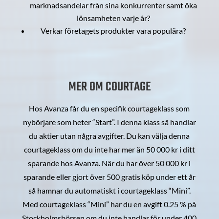
marknadsandelar från sina konkurrenter samt öka
lönsamheten varje år?
Verkar företagets produkter vara populära?
MER OM COURTAGE
Hos Avanza får du en specifik courtageklass som
nybörjare som heter “Start”. I denna klass så handlar
du aktier utan några avgifter. Du kan välja denna
courtageklass om du inte har mer än 50 000 kr i ditt
sparande hos Avanza. När du har över 50 000 kr i
sparande eller gjort över 500 gratis köp under ett år
så hamnar du automatiskt i courtageklass “Mini”.
Med courtageklass “Mini” har du en avgift 0.25 % på
Stockholmsbörsen om du inte handlar för under 400