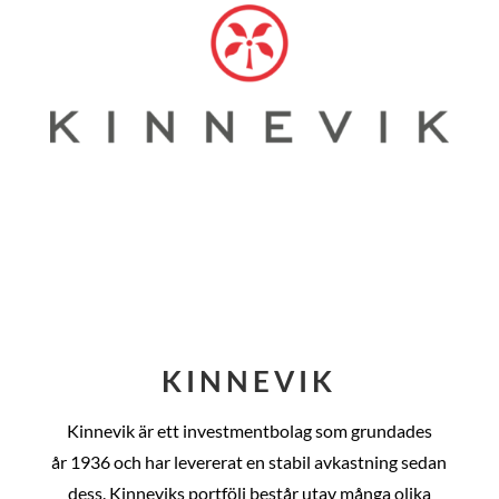
KINNEVIK
Kinnevik är ett investmentbolag som grundades
år
1936 och har levererat en stabil avkastning sedan
dess
. Kinneviks portfölj består utav många olika