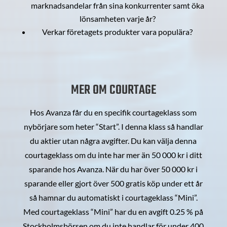
marknadsandelar från sina konkurrenter samt öka
lönsamheten varje år?
Verkar företagets produkter vara populära?
MER OM COURTAGE
Hos Avanza får du en specifik courtageklass som
nybörjare som heter “Start”. I denna klass så handlar
du aktier utan några avgifter. Du kan välja denna
courtageklass om du inte har mer än 50 000 kr i ditt
sparande hos Avanza. När du har över 50 000 kr i
sparande eller gjort över 500 gratis köp under ett år
så hamnar du automatiskt i courtageklass “Mini”.
Med courtageklass “Mini” har du en avgift 0.25 % på
Stockholmsbörsen om du inte handlar för under 400