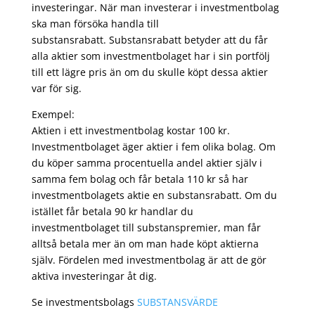
investeringar. När man investerar i investmentbolag
ska man försöka handla till
substansrabatt. Substansrabatt betyder att du får
alla aktier som investmentbolaget har i sin portfölj
till ett lägre pris än om du skulle köpt dessa aktier
var för sig.
Exempel:
Aktien i ett investmentbolag kostar 100 kr.
Investmentbolaget äger aktier i fem olika bolag. Om
du köper samma procentuella andel aktier själv i
samma fem bolag och får betala 110 kr så har
investmentbolagets aktie en substansrabatt. Om du
istället får betala 90 kr handlar du
investmentbolaget till substanspremier, man får
alltså betala mer än om man hade köpt aktierna
själv. Fördelen med investmentbolag är att de gör
aktiva investeringar åt dig.
Se investmentsbolags
SUBSTANSVÄRDE