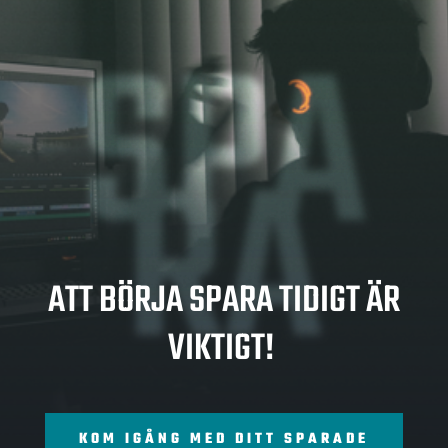
SPA
RA
ATT BÖRJA SPARA TIDIGT ÄR
VIKTIGT!
KOM IGÅNG MED DITT SPARADE