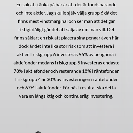
En sak att tänka på här är att det är fondsparande
och inte aktier. Jag skulle själv välja grupp 6 då det
finns mest vinstmarginal och ser man att det går
riktigt dåligt går det att sälja av om man vill. Det
finns såklart en risk att placera sina pengar även här
dock är det inte lika stor risk som att investera i
aktier. I riskgrupp 6 investeras 96% av pengarna i
aktiefonder medans i riskgrupp 5 investeras endaste
78% i aktiefonder och resterande 18% i räntefonder.
I riskgrupp 4 är 30% av investeringen i räntefonder
och 67% i aktiefonder. För bäst resultat ska detta
vara en långsiktig och kontinuerlig investering.