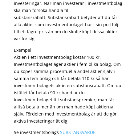
investeringar. När man investerar i investmentbolag
ska man försöka handla till
substansrabatt. Substansrabatt betyder att du får
alla aktier som investmentbolaget har i sin portfölj
till ett lägre pris än om du skulle köpt dessa aktier
var för sig.
Exempel:
Aktien i ett investmentbolag kostar 100 kr.
Investmentbolaget äger aktier i fem olika bolag. Om
du köper samma procentuella andel aktier själv i
samma fem bolag och får betala 110 kr så har
investmentbolagets aktie en substansrabatt. Om du
istället får betala 90 kr handlar du
investmentbolaget till substanspremier, man får
alltså betala mer än om man hade köpt aktierna
själv. Fördelen med investmentbolag är att de gör
aktiva investeringar åt dig.
Se investmentsbolags
SUBSTANSVÄRDE