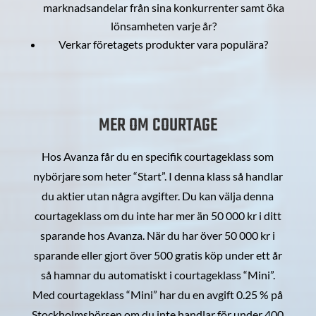
marknadsandelar från sina konkurrenter samt öka
lönsamheten varje år?
Verkar företagets produkter vara populära?
MER OM COURTAGE
Hos Avanza får du en specifik courtageklass som
nybörjare som heter “Start”. I denna klass så handlar
du aktier utan några avgifter. Du kan välja denna
courtageklass om du inte har mer än 50 000 kr i ditt
sparande hos Avanza. När du har över 50 000 kr i
sparande eller gjort över 500 gratis köp under ett år
så hamnar du automatiskt i courtageklass “Mini”.
Med courtageklass “Mini” har du en avgift 0.25 % på
Stockholmsbörsen om du inte handlar för under 400