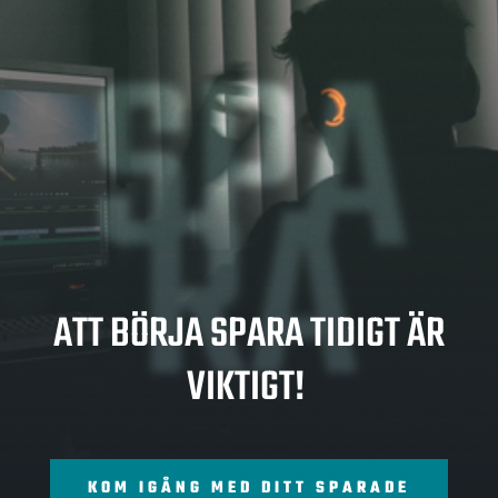
SPA
RA
ATT BÖRJA SPARA TIDIGT ÄR
VIKTIGT!
KOM IGÅNG MED DITT SPARADE