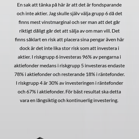
En sak att tänka på här är att det är fondsparande
och inte aktier. Jag skulle själv välja grupp 6 då det
finns mest vinstmarginal och ser man att det går
riktigt dåligt går det att sälja av om man vill. Det
finns såklart en risk att placera sina pengar även här
dock är det inte lika stor risk som att investera i
aktier. I riskgrupp 6 investeras 96% av pengarna i
aktiefonder medans i riskgrupp 5 investeras endaste
78% i aktiefonder och resterande 18% i räntefonder.
I riskgrupp 4 är 30% av investeringen i räntefonder
och 67% i aktiefonder. För bäst resultat ska detta
vara en långsiktig och kontinuerlig investering.