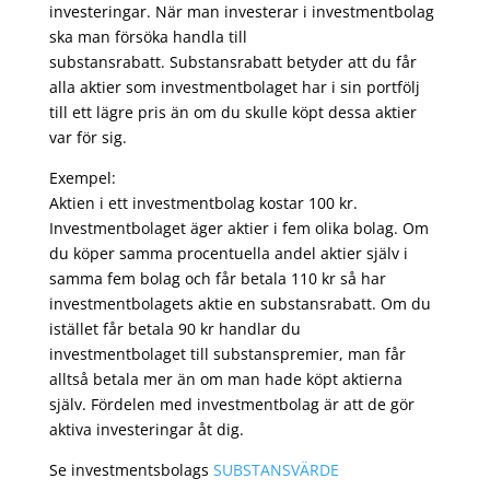
investeringar. När man investerar i investmentbolag
ska man försöka handla till
substansrabatt. Substansrabatt betyder att du får
alla aktier som investmentbolaget har i sin portfölj
till ett lägre pris än om du skulle köpt dessa aktier
var för sig.
Exempel:
Aktien i ett investmentbolag kostar 100 kr.
Investmentbolaget äger aktier i fem olika bolag. Om
du köper samma procentuella andel aktier själv i
samma fem bolag och får betala 110 kr så har
investmentbolagets aktie en substansrabatt. Om du
istället får betala 90 kr handlar du
investmentbolaget till substanspremier, man får
alltså betala mer än om man hade köpt aktierna
själv. Fördelen med investmentbolag är att de gör
aktiva investeringar åt dig.
Se investmentsbolags
SUBSTANSVÄRDE