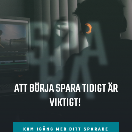
SPA
RA
ATT BÖRJA SPARA TIDIGT ÄR
VIKTIGT!
KOM IGÅNG MED DITT SPARADE