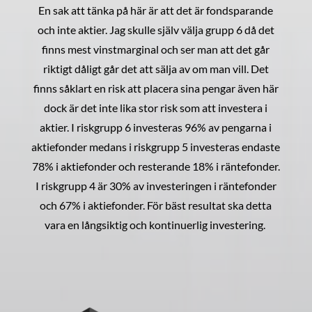
En sak att tänka på här är att det är fondsparande
och inte aktier. Jag skulle själv välja grupp 6 då det
finns mest vinstmarginal och ser man att det går
riktigt dåligt går det att sälja av om man vill. Det
finns såklart en risk att placera sina pengar även här
dock är det inte lika stor risk som att investera i
aktier. I riskgrupp 6 investeras 96% av pengarna i
aktiefonder medans i riskgrupp 5 investeras endaste
78% i aktiefonder och resterande 18% i räntefonder.
I riskgrupp 4 är 30% av investeringen i räntefonder
och 67% i aktiefonder. För bäst resultat ska detta
vara en långsiktig och kontinuerlig investering.