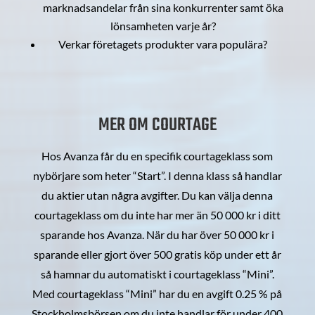
marknadsandelar från sina konkurrenter samt öka
lönsamheten varje år?
Verkar företagets produkter vara populära?
MER OM COURTAGE
Hos Avanza får du en specifik courtageklass som
nybörjare som heter “Start”. I denna klass så handlar
du aktier utan några avgifter. Du kan välja denna
courtageklass om du inte har mer än 50 000 kr i ditt
sparande hos Avanza. När du har över 50 000 kr i
sparande eller gjort över 500 gratis köp under ett år
så hamnar du automatiskt i courtageklass “Mini”.
Med courtageklass “Mini” har du en avgift 0.25 % på
Stockholmsbörsen om du inte handlar för under 400