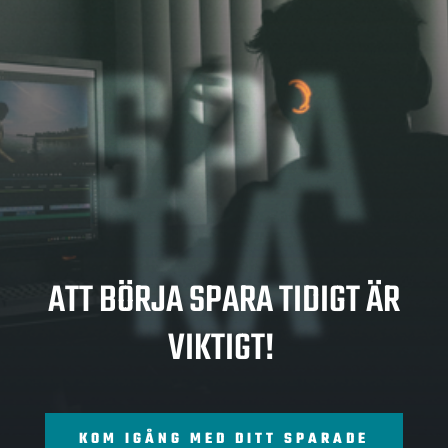
SPA
RA
ATT BÖRJA SPARA TIDIGT ÄR
VIKTIGT!
KOM IGÅNG MED DITT SPARADE