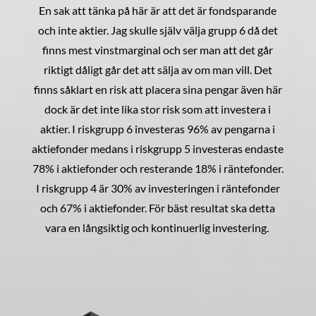
En sak att tänka på här är att det är fondsparande
och inte aktier. Jag skulle själv välja grupp 6 då det
finns mest vinstmarginal och ser man att det går
riktigt dåligt går det att sälja av om man vill. Det
finns såklart en risk att placera sina pengar även här
dock är det inte lika stor risk som att investera i
aktier. I riskgrupp 6 investeras 96% av pengarna i
aktiefonder medans i riskgrupp 5 investeras endaste
78% i aktiefonder och resterande 18% i räntefonder.
I riskgrupp 4 är 30% av investeringen i räntefonder
och 67% i aktiefonder. För bäst resultat ska detta
vara en långsiktig och kontinuerlig investering.