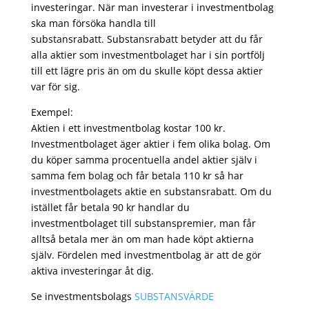
investeringar. När man investerar i investmentbolag
ska man försöka handla till
substansrabatt. Substansrabatt betyder att du får
alla aktier som investmentbolaget har i sin portfölj
till ett lägre pris än om du skulle köpt dessa aktier
var för sig.
Exempel:
Aktien i ett investmentbolag kostar 100 kr.
Investmentbolaget äger aktier i fem olika bolag. Om
du köper samma procentuella andel aktier själv i
samma fem bolag och får betala 110 kr så har
investmentbolagets aktie en substansrabatt. Om du
istället får betala 90 kr handlar du
investmentbolaget till substanspremier, man får
alltså betala mer än om man hade köpt aktierna
själv. Fördelen med investmentbolag är att de gör
aktiva investeringar åt dig.
Se investmentsbolags
SUBSTANSVÄRDE