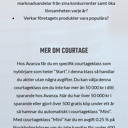
marknadsandelar från sina konkurrenter samt öka
lönsamheten varje år?
Verkar företagets produkter vara populära?
MER OM COURTAGE
Hos Avanza får du en specifik courtageklass som
nybörjare som heter “Start”. I denna klass så handlar
du aktier utan några avgifter. Du kan välja denna
courtageklass om du inte har mer än 50 000 kr i ditt
sparande hos Avanza. När du har över 50 000 kr i
sparande eller gjort över 500 gratis köp under ett år
så hamnar du automatiskt i courtageklass “Mini”.
Med courtageklass “Mini” har du en avgift 0.25 % på
Stockholmsbörsen om du inte handlar för under 400