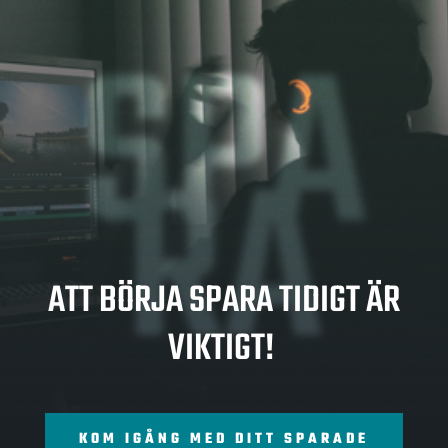
SPA
RA
ATT BÖRJA SPARA TIDIGT ÄR
VIKTIGT!
KOM IGÅNG MED DITT SPARADE