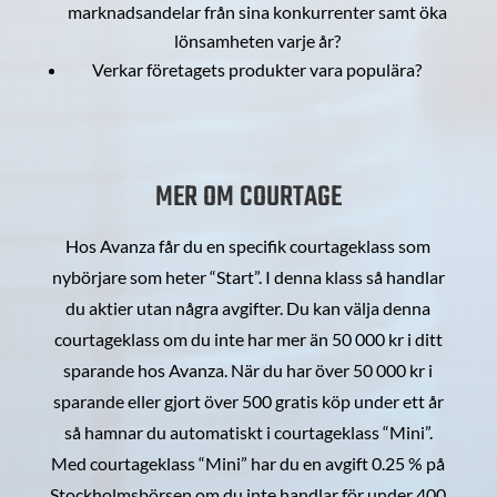
marknadsandelar från sina konkurrenter samt öka
lönsamheten varje år?
Verkar företagets produkter vara populära?
MER OM COURTAGE
Hos Avanza får du en specifik courtageklass som
nybörjare som heter “Start”. I denna klass så handlar
du aktier utan några avgifter. Du kan välja denna
courtageklass om du inte har mer än 50 000 kr i ditt
sparande hos Avanza. När du har över 50 000 kr i
sparande eller gjort över 500 gratis köp under ett år
så hamnar du automatiskt i courtageklass “Mini”.
Med courtageklass “Mini” har du en avgift 0.25 % på
Stockholmsbörsen om du inte handlar för under 400