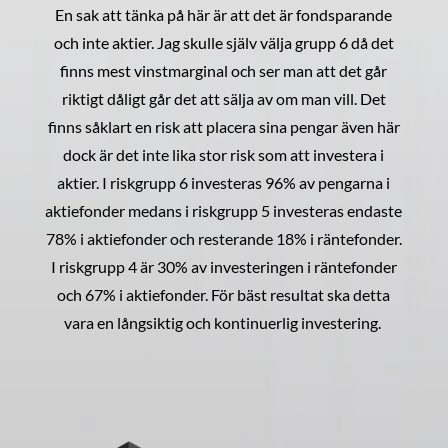
En sak att tänka på här är att det är fondsparande
och inte aktier. Jag skulle själv välja grupp 6 då det
finns mest vinstmarginal och ser man att det går
riktigt dåligt går det att sälja av om man vill. Det
finns såklart en risk att placera sina pengar även här
dock är det inte lika stor risk som att investera i
aktier. I riskgrupp 6 investeras 96% av pengarna i
aktiefonder medans i riskgrupp 5 investeras endaste
78% i aktiefonder och resterande 18% i räntefonder.
I riskgrupp 4 är 30% av investeringen i räntefonder
och 67% i aktiefonder. För bäst resultat ska detta
vara en långsiktig och kontinuerlig investering.