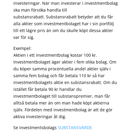
investeringar. När man investerar i investmentbolag
ska man försöka handla till
substansrabatt. Substansrabatt betyder att du får
alla aktier som investmentbolaget har i sin portfölj
till ett lägre pris än om du skulle köpt dessa aktier
var för sig.
Exempel:
Aktien i ett investmentbolag kostar 100 kr.
Investmentbolaget äger aktier i fem olika bolag. Om
du köper samma procentuella andel aktier själv i
samma fem bolag och får betala 110 kr så har
investmentbolagets aktie en substansrabatt. Om du
istället får betala 90 kr handlar du
investmentbolaget till substanspremier, man får
alltså betala mer än om man hade köpt aktierna
själv. Fördelen med investmentbolag är att de gör
aktiva investeringar åt dig.
Se investmentsbolags
SUBSTANSVÄRDE