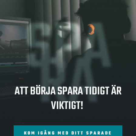
SPA
RA
ATT BÖRJA SPARA TIDIGT ÄR
VIKTIGT!
KOM IGÅNG MED DITT SPARADE