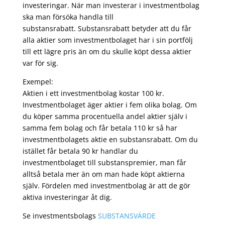
investeringar. När man investerar i investmentbolag
ska man försöka handla till
substansrabatt. Substansrabatt betyder att du får
alla aktier som investmentbolaget har i sin portfölj
till ett lägre pris än om du skulle köpt dessa aktier
var för sig.
Exempel:
Aktien i ett investmentbolag kostar 100 kr.
Investmentbolaget äger aktier i fem olika bolag. Om
du köper samma procentuella andel aktier själv i
samma fem bolag och får betala 110 kr så har
investmentbolagets aktie en substansrabatt. Om du
istället får betala 90 kr handlar du
investmentbolaget till substanspremier, man får
alltså betala mer än om man hade köpt aktierna
själv. Fördelen med investmentbolag är att de gör
aktiva investeringar åt dig.
Se investmentsbolags
SUBSTANSVÄRDE