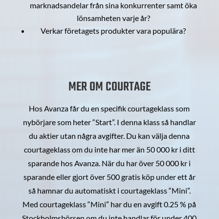
marknadsandelar från sina konkurrenter samt öka
lönsamheten varje år?
Verkar företagets produkter vara populära?
MER OM COURTAGE
Hos Avanza får du en specifik courtageklass som
nybörjare som heter “Start”. I denna klass så handlar
du aktier utan några avgifter. Du kan välja denna
courtageklass om du inte har mer än 50 000 kr i ditt
sparande hos Avanza. När du har över 50 000 kr i
sparande eller gjort över 500 gratis köp under ett år
så hamnar du automatiskt i courtageklass “Mini”.
Med courtageklass “Mini” har du en avgift 0.25 % på
Stockholmsbörsen om du inte handlar för under 400