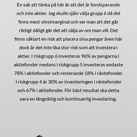
En sak att tänka på här är att det är fondsparande
och inte aktier. Jag skulle själv välja grupp 6 då det
finns mest vinstmarginal och ser man att det går
riktigt dåligt går det att sälja av om man vill. Det
finns såklart en risk att placera sina pengar även här
dock är det inte lika stor risk som att investera i
aktier. I riskgrupp 6 investeras 96% av pengarna i
aktiefonder medans i riskgrupp 5 investeras endaste
78% i aktiefonder och resterande 18% i räntefonder.
I riskgrupp 4 är 30% av investeringen i räntefonder
och 67% i aktiefonder. För bäst resultat ska detta
vara en långsiktig och kontinuerlig investering.