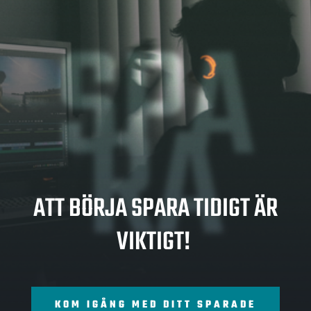
SPA
RA
ATT BÖRJA SPARA TIDIGT ÄR
VIKTIGT!
KOM IGÅNG MED DITT SPARADE