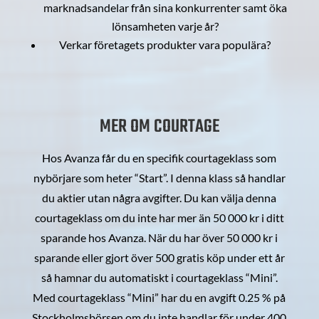
marknadsandelar från sina konkurrenter samt öka
lönsamheten varje år?
Verkar företagets produkter vara populära?
MER OM COURTAGE
Hos Avanza får du en specifik courtageklass som
nybörjare som heter “Start”. I denna klass så handlar
du aktier utan några avgifter. Du kan välja denna
courtageklass om du inte har mer än 50 000 kr i ditt
sparande hos Avanza. När du har över 50 000 kr i
sparande eller gjort över 500 gratis köp under ett år
så hamnar du automatiskt i courtageklass “Mini”.
Med courtageklass “Mini” har du en avgift 0.25 % på
Stockholmsbörsen om du inte handlar för under 400