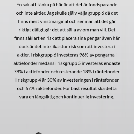
En sak att tänka på här är att det är fondsparande
och inte aktier. Jag skulle själv välja grupp 6 då det
finns mest vinstmarginal och ser man att det går
riktigt dåligt går det att sälja av om man vill. Det
finns såklart en risk att placera sina pengar även här
dock är det inte lika stor risk som att investera i
aktier. I riskgrupp 6 investeras 96% av pengarna i
aktiefonder medans i riskgrupp 5 investeras endaste
78% i aktiefonder och resterande 18% i räntefonder.
I riskgrupp 4 är 30% av investeringen i räntefonder
och 67% i aktiefonder. För bäst resultat ska detta
vara en långsiktig och kontinuerlig investering.