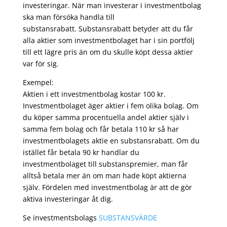
investeringar. När man investerar i investmentbolag
ska man försöka handla till
substansrabatt. Substansrabatt betyder att du får
alla aktier som investmentbolaget har i sin portfölj
till ett lägre pris än om du skulle köpt dessa aktier
var för sig.
Exempel:
Aktien i ett investmentbolag kostar 100 kr.
Investmentbolaget äger aktier i fem olika bolag. Om
du köper samma procentuella andel aktier själv i
samma fem bolag och får betala 110 kr så har
investmentbolagets aktie en substansrabatt. Om du
istället får betala 90 kr handlar du
investmentbolaget till substanspremier, man får
alltså betala mer än om man hade köpt aktierna
själv. Fördelen med investmentbolag är att de gör
aktiva investeringar åt dig.
Se investmentsbolags
SUBSTANSVÄRDE