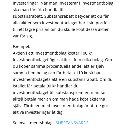
investeringar. När man investerar i investmentbolag
ska man försöka handla till
substansrabatt. Substansrabatt betyder att du får
alla aktier som investmentbolaget har i sin portfölj
till ett lägre pris än om du skulle köpt dessa aktier
var för sig.
Exempel:
Aktien i ett investmentbolag kostar 100 kr.
Investmentbolaget äger aktier i fem olika bolag. Om
du köper samma procentuella andel aktier själv i
samma fem bolag och får betala 110 kr så har
investmentbolagets aktie en substansrabatt. Om du
istället får betala 90 kr handlar du
investmentbolaget till substanspremier, man får
alltså betala mer än om man hade köpt aktierna
själv. Fördelen med investmentbolag är att de gör
aktiva investeringar åt dig.
Se investmentsbolags
SUBSTANSVÄRDE