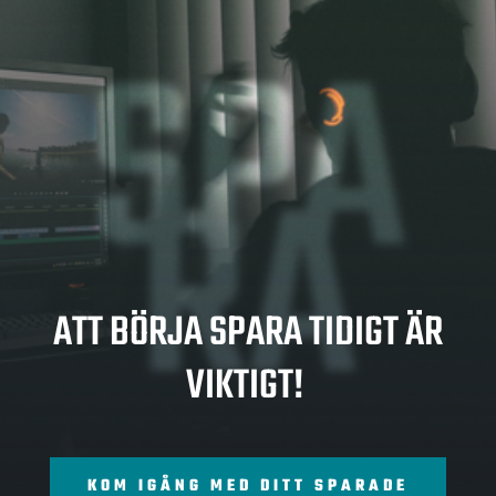
SPA
RA
ATT BÖRJA SPARA TIDIGT ÄR
VIKTIGT!
KOM IGÅNG MED DITT SPARADE