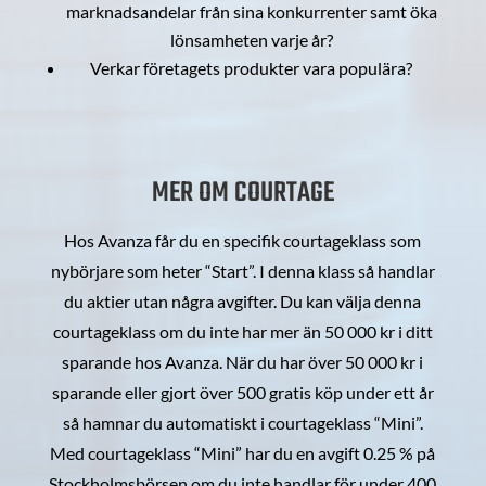
marknadsandelar från sina konkurrenter samt öka
lönsamheten varje år?
Verkar företagets produkter vara populära?
MER OM COURTAGE
Hos Avanza får du en specifik courtageklass som
nybörjare som heter “Start”. I denna klass så handlar
du aktier utan några avgifter. Du kan välja denna
courtageklass om du inte har mer än 50 000 kr i ditt
sparande hos Avanza. När du har över 50 000 kr i
sparande eller gjort över 500 gratis köp under ett år
så hamnar du automatiskt i courtageklass “Mini”.
Med courtageklass “Mini” har du en avgift 0.25 % på
Stockholmsbörsen om du inte handlar för under 400