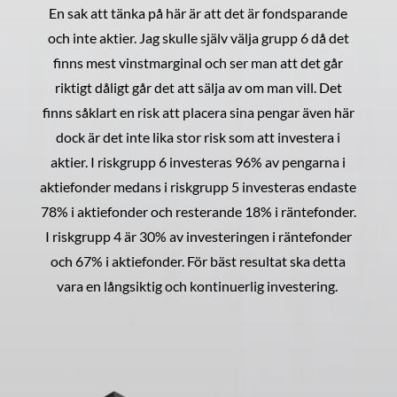
En sak att tänka på här är att det är fondsparande
och inte aktier. Jag skulle själv välja grupp 6 då det
finns mest vinstmarginal och ser man att det går
riktigt dåligt går det att sälja av om man vill. Det
finns såklart en risk att placera sina pengar även här
dock är det inte lika stor risk som att investera i
aktier. I riskgrupp 6 investeras 96% av pengarna i
aktiefonder medans i riskgrupp 5 investeras endaste
78% i aktiefonder och resterande 18% i räntefonder.
I riskgrupp 4 är 30% av investeringen i räntefonder
och 67% i aktiefonder. För bäst resultat ska detta
vara en långsiktig och kontinuerlig investering.